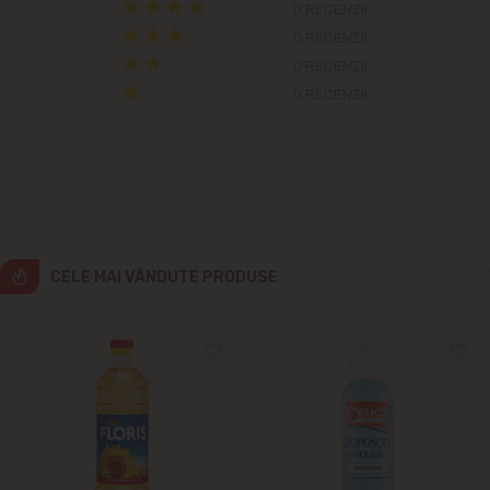
Cricova
0 RECENZII
0 RECENZII
Cruzești
0 RECENZII
0 RECENZII
Dînceni
Dumbrava
Durlești
CELE MAI VÂNDUTE PRODUSE
Ghidighici
Goianul Nou
Grătiești
Ialoveni