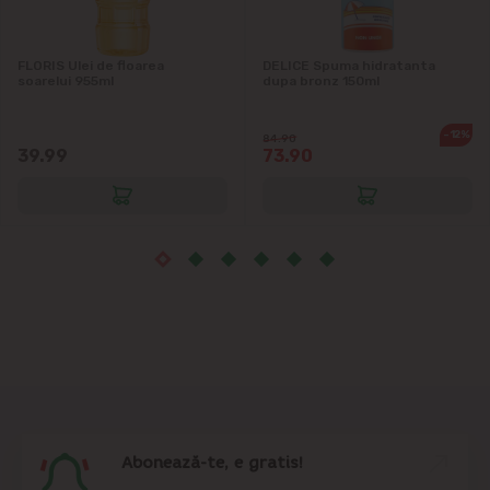
Măgdăcești
FLORIS Ulei de floarea
DELICE Spuma hidratanta
Sîngera
soarelui 955ml
dupa bronz 150ml
Sociteni
-12%
84.90
39.99
73.90
Stăuceni
Tohatin
Trușeni
Vadul lui Vodă
Vatra
Abonează-te, e gratis!