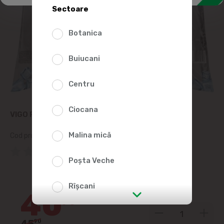
Sectoare
Botanica
Buiucani
Centru
Ciocana
VIGO PLASA TERMOIZOLANTA 47*47CM 1BUC
Malina mică
Cod produs:
427993
(0 Recenzii)
Poșta Veche
10%
Rîșcani
40
90
str. Albișoara (adresele din imediata
apropiere)
45
90