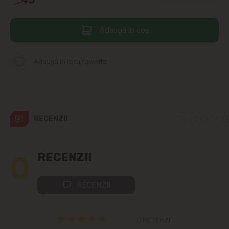
Telecentru
Adaugă în coș
Suburbii
Adaugă în lista favorite
Băcioi
Bubuieci
RECENZII
Budești
Ciorescu
0
RECENZII
Codru
RECENZII
Colonița
0 RECENZII