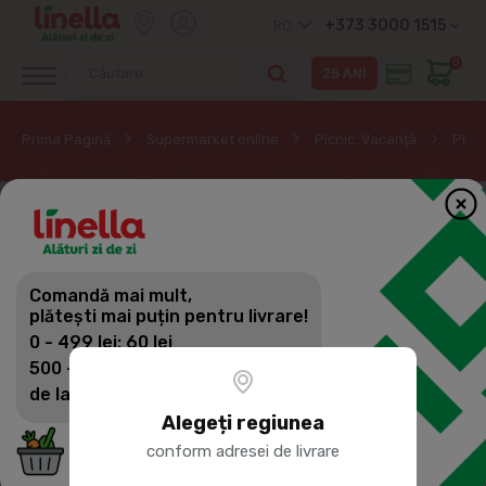
+373 3000 1515
RO
0
Prima Pagină
Supermarket online
Picnic. Vacanță
Picni
Comandă mai mult,
plătești mai puțin pentru livrare!
0 - 499 lei: 60 lei
500 - 1399 lei: 45 lei
de la 1400 lei: Livrare gratuită
Alegeți regiunea
conform adresei de livrare