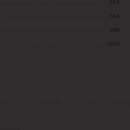
25,5
e
14,6
288
1205
0 RECENZII