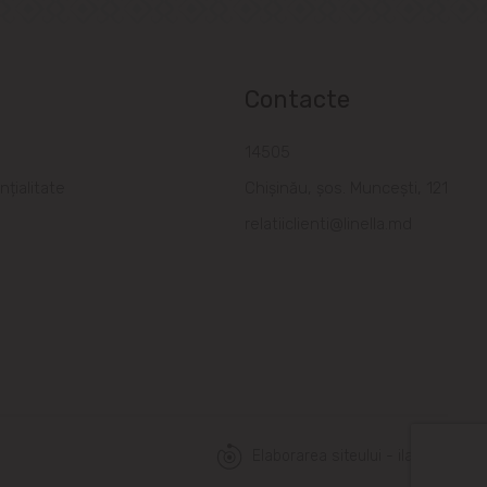
Contacte
a
14505
nțialitate
Chișinău, șos. Muncești, 121
relatiiclienti@linella.md
Elaborarea siteului - ilab.md