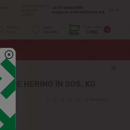
Serviciu suport
mîine
+373 3000 1515
magazin
RO
magazin.online@linella.md
online:
Coșul meu
Contul
Lista
0
meu
favorite
0 MDL
LE DE HERING ÎN SOS, KG
(0 Recenzii)