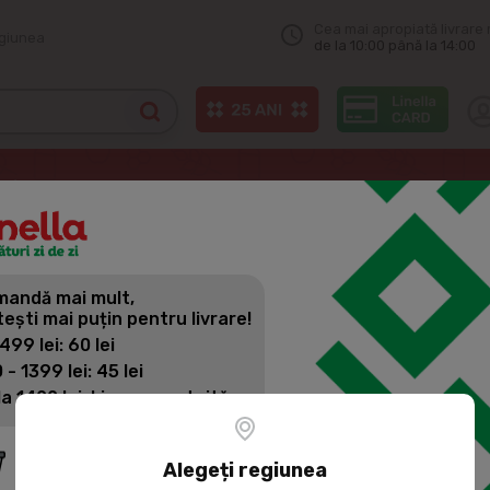
Cea mai apropiată livrare 
egiunea
de la 10:00 până la 14:00
SLAVENA File de hering în sos, kg
andă mai mult,
SLAVENA FI
tești mai puțin pentru livrare!
 499 lei: 60 lei
 - 1399 lei: 45 lei
Cod produs:
15310
la 1400 lei: Livrare gratuită
Alegeți regiunea