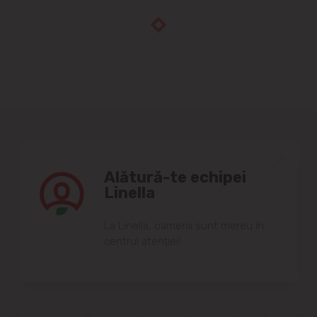
Alătură-te echipei
Linella
Lа Linellа, oаmenii sunt mereu în
centrul аtenției!