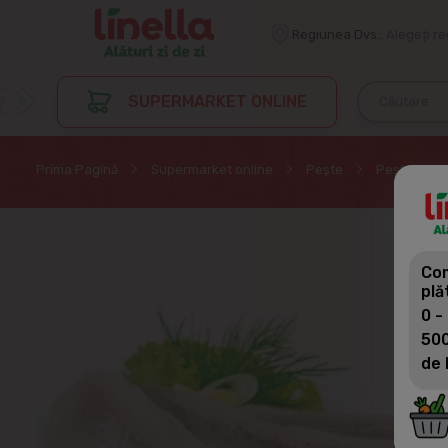
Regiunea Dvs.:
Alegeți r
SUPERMARKET ONLINE
Prima Pagină
Supermarket online
Peşte
Pește sărat
Com
plă
0 -
500
de 