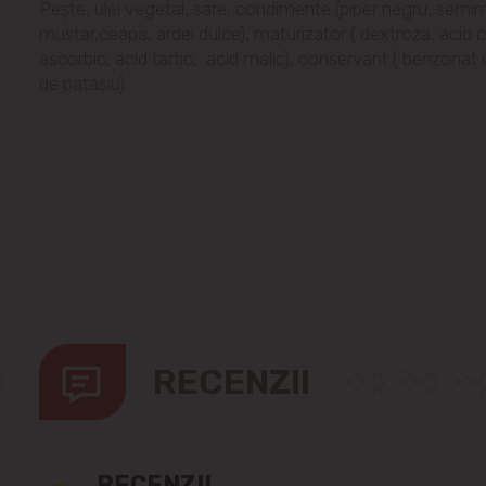
Pește, ulei vegetal, sare, condimente (piper negru, semin
mustar,ceapa, ardei dulce), maturizator ( dextroza, acid ci
ascorbic, acid tartic, acid malic), conservant ( benzonat 
de patasiu).
RECENZII
RECENZII