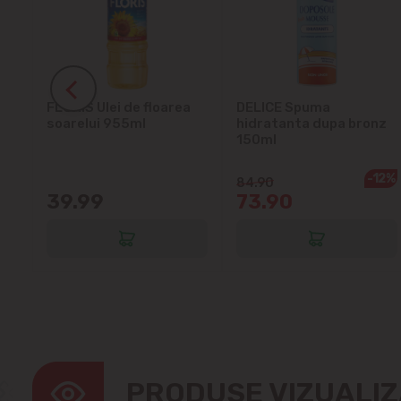
ra
FLORIS Ulei de floarea
DELICE Spuma
soarelui 955ml
hidratanta dupa bronz
150ml
-12%
84.90
39.99
73.90
PRODUSE VIZUALI