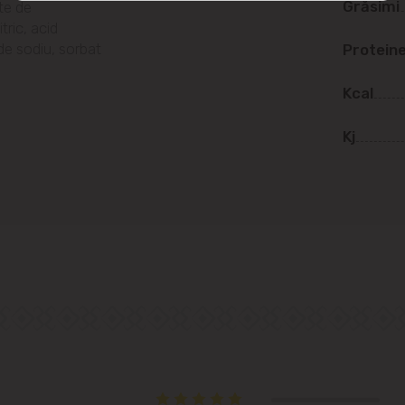
Grăsimi
te de
str. Albișoara (adresele din imediata
tric, acid
apropiere)
de sodiu, sorbat
Protein
Telecentru
Kcal
Suburbii
Kj
Băcioi
Bubuieci
Budești
Ciorescu
Codru
Colonița