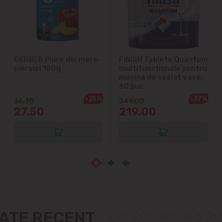
Ialoveni
Măgdăcești
Sîngera
GERBER Piure din mere-
FINISH Tablete Quantum
piersici 150g
multifuncționale pentru
Sociteni
mașina de spălat vase,
60 buc.
-25%
-37%
36.70
349.00
Stăuceni
27.50
219.00
Tohatin
Trușeni
Vadul lui Vodă
Vatra
ZATE RECENT