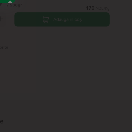
0
/ 500gr
170
MDL/Kg
Adaugă în coș
orite
ie