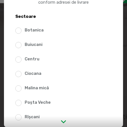
85.0
conform adresei de livrare
Sectoare
Botanica
Buiucani
Adaugă în lista fav
Centru
Ciocana
Malina mică
Poșta Veche
Nutriț
Rîșcani