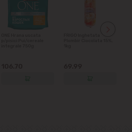
ONE Hrana uscata
FRIGO Inghetata
LA
p/pisici Pui/cereale
Plombir Ciocolata 15%,
gl
integrale 750g
1kg
106.70
69.99
6