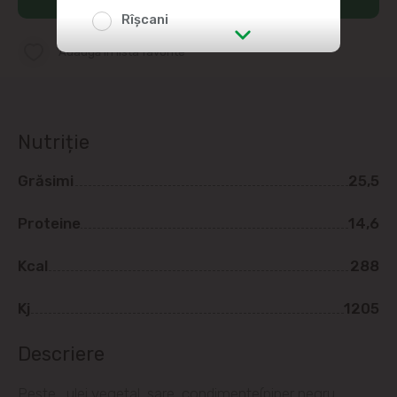
Rîșcani
Adaugă în lista favorite
str. Albișoara (adresele din imediata
apropiere)
Telecentru
Nutriție
Suburbii
Grăsimi
25,5
Băcioi
Proteine
14,6
Bubuieci
Kcal
288
Budești
Kj
1205
Ciorescu
Descriere
Peste , ulei vegetal, sare, condimente(piper negru,
Codru