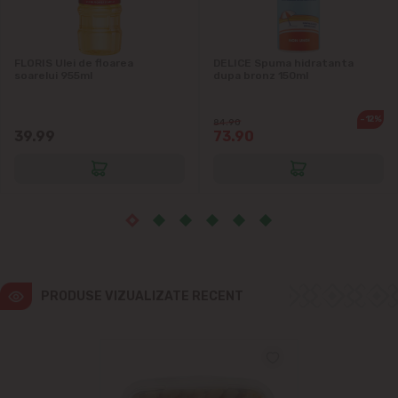
Vatra
FLORIS Ulei de floarea
DELICE Spuma hidratanta
soarelui 955ml
dupa bronz 150ml
-12%
84.90
39.99
73.90
PRODUSE VIZUALIZATE RECENT