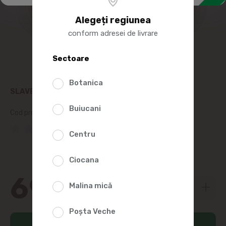
Alegeți regiunea
conform adresei de livrare
Sectoare
Botanica
SLAVENA BUCATI DE HERING IN ULEI SPANIA 350G
Buiucani
Cod produs:
44157
(0 Recenzii)
Centru
Ciocana
69
99
Malina mică
Poșta Veche
Adaugă în coș