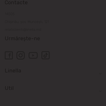
Contacte
14505
Chișinău, șos. Muncești, 121
relatiiclienti@linella.md
Urmărește-ne
Linella
Util