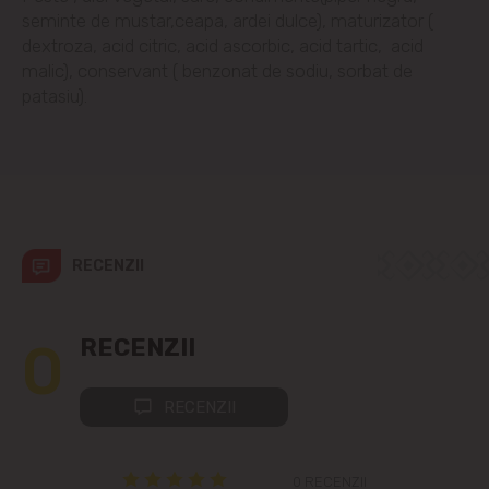
seminte de mustar,ceapa, ardei dulce), maturizator (
dextroza, acid citric, acid ascorbic, acid tartic, acid
Colonița
malic), conservant ( benzonat de sodiu, sorbat de
patasiu).
Cricova
Cruzești
Dînceni
RECENZII
Dumbrava
Durlești
0
RECENZII
Ghidighici
RECENZII
Goianul Nou
0 RECENZII