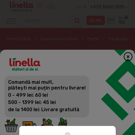
+373 3000 1515
RO
0
Prima Pagină
Supermarket online
Peşte
Pește sărat
Comandă mai mult,
plătești mai puțin pentru livrare!
0 - 499 lei: 60 lei
500 - 1399 lei: 45 lei
de la 1400 lei: Livrare gratuită