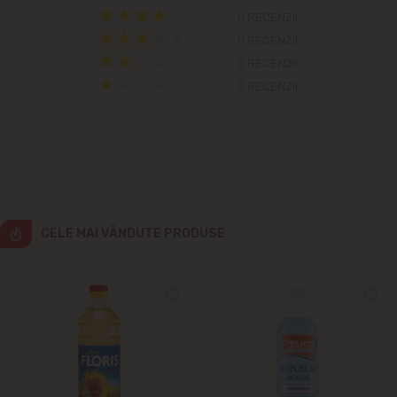
Grătiești
0 RECENZII
0 RECENZII
Ialoveni
0 RECENZII
0 RECENZII
Măgdăcești
Sîngera
Sociteni
Stăuceni
CELE MAI VÂNDUTE PRODUSE
Tohatin
Trușeni
Vadul lui Vodă