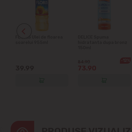
ra
FLORIS Ulei de floarea
DELICE Spuma
soarelui 955ml
hidratanta dupa bronz
150ml
-12%
84.90
39.99
73.90
PRODUSE VIZUALI