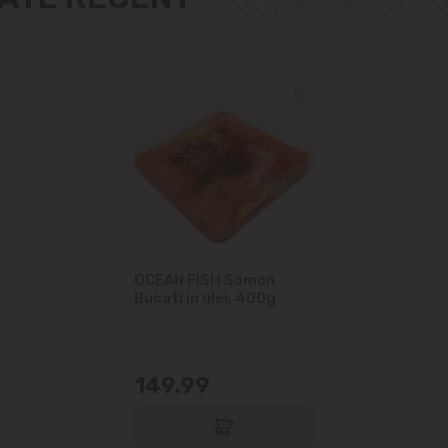
Măgdăcești
Sîngera
Sociteni
Stăuceni
Tohatin
Trușeni
OCEAN FISH Somon
Bucati in ulei, 400g
Vadul lui Vodă
Vatra
149.99