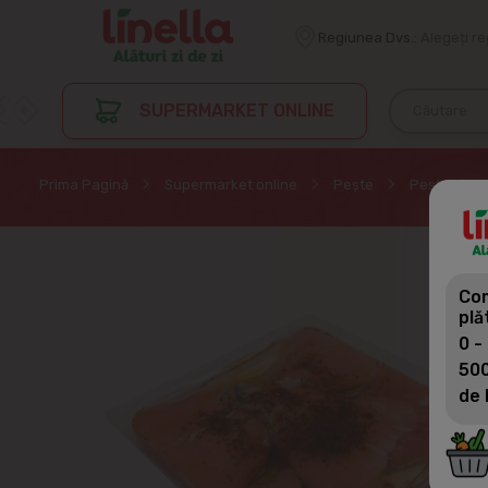
Regiunea Dvs.:
Alegeți r
SUPERMARKET ONLINE
Prima Pagină
Supermarket online
Peşte
Pește sărat
Com
plă
0 -
500
de 