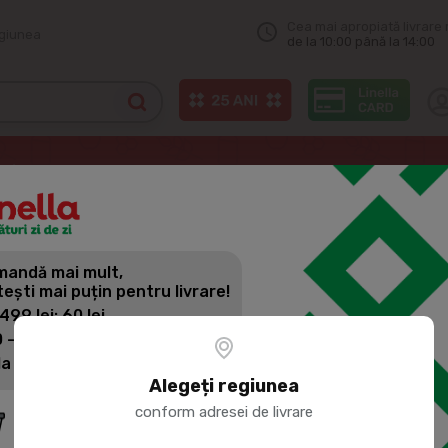
Cea mai apropiată livrare 
egiunea
de la 10:00 până la 14:00
OCEAN FISH Somon Bucati in ulei, 400g
andă mai mult,
OCEAN FISH
tești mai puțin pentru livrare!
400G
 499 lei: 60 lei
 - 1399 lei: 45 lei
la 1400 lei: Livrare gratuită
Cod produs:
515504
Alegeți regiunea
conform adresei de livrare