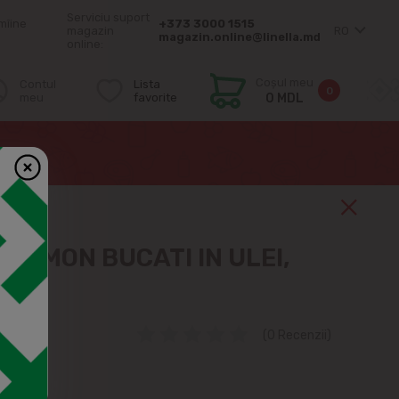
Serviciu suport
mîine
+373 3000 1515
magazin
RO
magazin.online@linella.md
online:
Coșul meu
Contul
Lista
0
meu
favorite
0 MDL
 SOMON BUCATI IN ULEI,
(0 Recenzii)