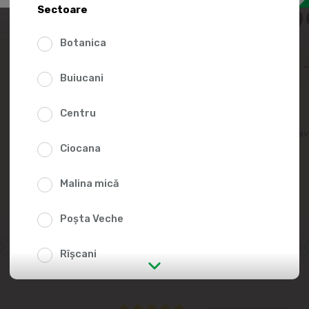
149.
Sectoare
Botanica
Buiucani
Centru
Adaugă în lista fav
Ciocana
Malina mică
Poșta Veche
Rîșcani
str. Albișoara (adresele din imediata
apropiere)