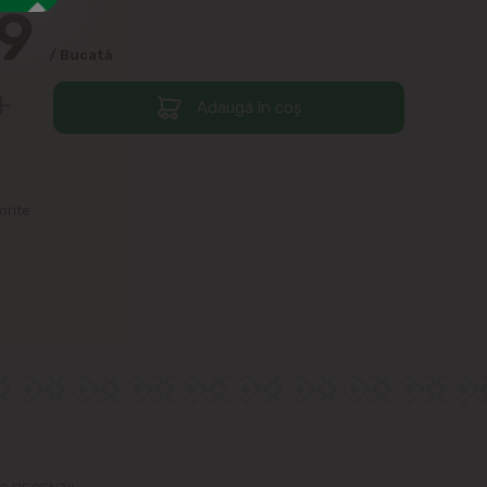
99
/ Bucată
Adaugă în coș
orite