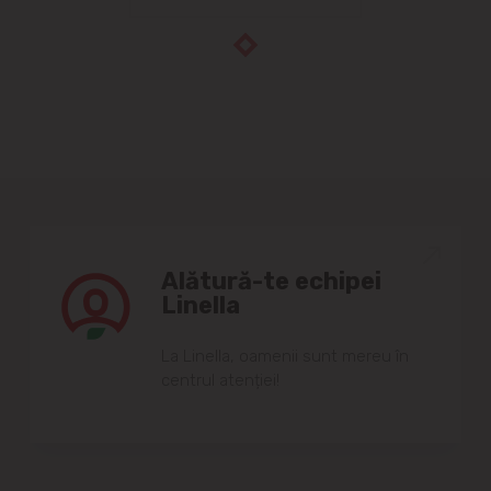
Alătură-te echipei
Linella
Lа Linellа, oаmenii sunt mereu în
centrul аtenției!