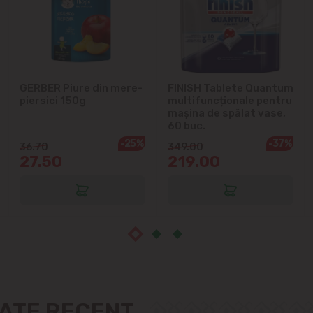
Cruzești
Dînceni
GERBER Piure din mere-
FINISH Tablete Quantum
piersici 150g
multifuncționale pentru
Dumbrava
mașina de spălat vase,
60 buc.
Durlești
-25%
-37%
36.70
349.00
27.50
219.00
Ghidighici
Goianul Nou
Grătiești
Ialoveni
ZATE RECENT