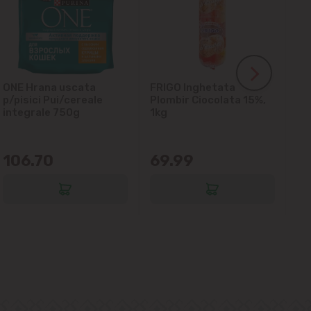
ONE Hrana uscata
FRIGO Inghetata
LA
p/pisici Pui/cereale
Plombir Ciocolata 15%,
gl
integrale 750g
1kg
106.70
69.99
6