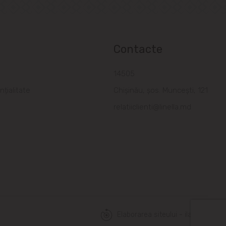
Contacte
a
14505
nțialitate
Chișinău, șos. Muncești, 121
relatiiclienti@linella.md
Elaborarea siteului - ilab.md