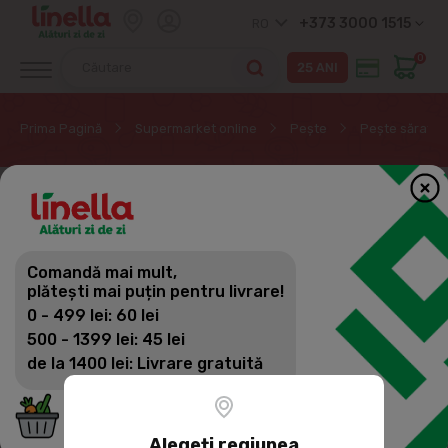
+373 3000 1515
RO
0
Prima Pagină
Supermarket online
Peşte
Pește sărat
Comandă mai mult,
plătești mai puțin pentru livrare!
0 - 499 lei: 60 lei
500 - 1399 lei: 45 lei
de la 1400 lei: Livrare gratuită
Alegeți regiunea