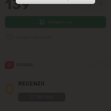
139
99
str. Albișoara (adresele din imediata
apropiere)
Adaugă în coș
Telecentru
Suburbii
Adaugă în lista favorite
Băcioi
Bubuieci
RECENZII
Budești
0
RECENZII
Ciorescu
RECENZII
Codru