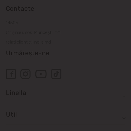
Contacte
14505
Chișinău, șos. Muncești, 121
relatiiclienti@linella.md
Urmărește-ne
Linella
Util