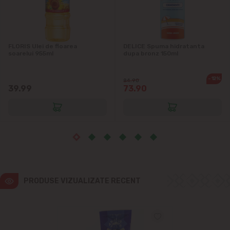
Ialoveni
Măgdăcești
FLORIS Ulei de floarea
DELICE Spuma hidratanta
soarelui 955ml
dupa bronz 150ml
Sîngera
-12%
84.90
Sociteni
39.99
73.90
Stăuceni
Tohatin
Trușeni
PRODUSE VIZUALIZATE RECENT
Vadul lui Vodă
Vatra