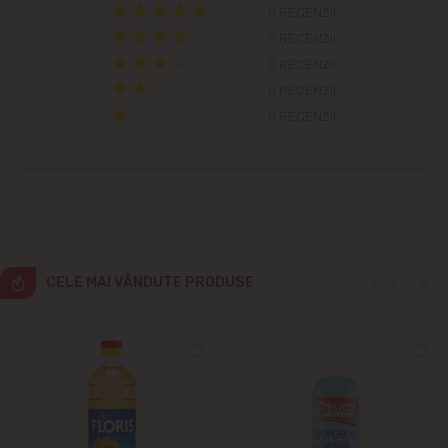
Colonița
0 RECENZII
0 RECENZII
Cricova
0 RECENZII
0 RECENZII
Cruzești
0 RECENZII
Dînceni
Dumbrava
Durlești
CELE MAI VÂNDUTE PRODUSE
Ghidighici
Goianul Nou
Grătiești