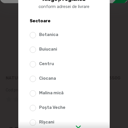
conform adresei de livrare
Sectoare
Botanica
Buiucani
Centru
NATURFISH MACROU DE ATLANTIC SARAT IN VID 350G
Ciocana
Cod produs:
205525
Malina mică
(0 Recenzii)
Poșta Veche
Rîșcani