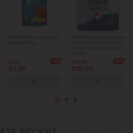
Cruzești
Dînceni
GERBER Piure din mere-
FINISH Tablete Quantum
piersici 150g
multifuncționale pentru
Dumbrava
mașina de spălat vase,
60 buc.
Durlești
-25%
-37%
36.70
349.00
27.50
219.00
Ghidighici
Goianul Nou
Grătiești
Ialoveni
ZATE RECENT