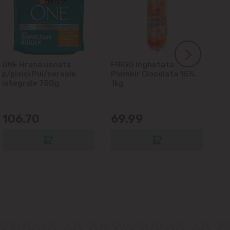
ONE Hrana uscata
FRIGO Inghetata
LA
p/pisici Pui/cereale
Plombir Ciocolata 15%,
gl
integrale 750g
1kg
106.70
69.99
6