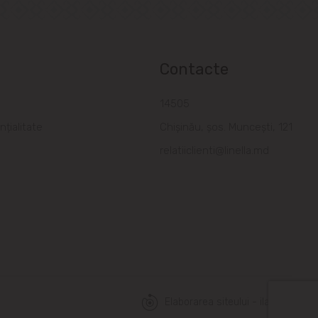
Contacte
a
14505
nțialitate
Chișinău, șos. Muncești, 121
relatiiclienti@linella.md
Elaborarea siteului - ilab.md