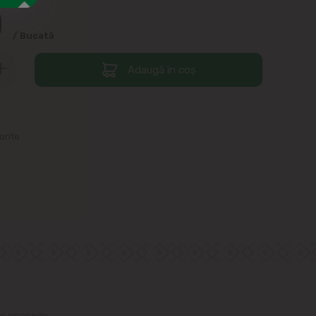
0
/ Bucată
Adaugă în coș
orite