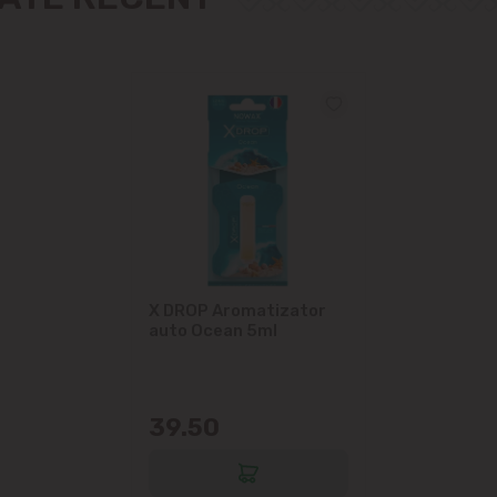
Măgdăcești
Sîngera
Sociteni
Stăuceni
Tohatin
Trușeni
X DROP Aromatizator
auto Ocean 5ml
Vadul lui Vodă
Vatra
39.50