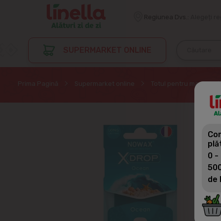
Regiunea Dvs.:
Alegeți r
SUPERMARKET ONLINE
Prima Pagină
Supermarket online
Totul pentru masina
Com
plă
0 -
500
de 