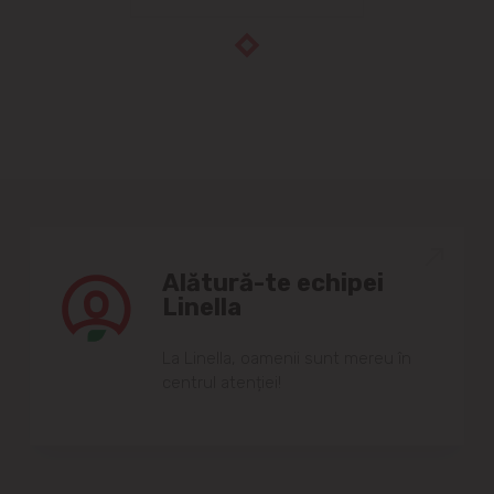
Alătură-te echipei
Linella
Lа Linellа, oаmenii sunt mereu în
centrul аtenției!