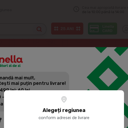
Cea mai apropiată livrare 
egiunea
de la 10:00 până la 14:00
Odorizante auto
X DROP Aromatizator auto Ocean 5ml
andă mai mult,
X DROP AR
tești mai puțin pentru livrare!
5ML
 499 lei: 60 lei
 - 1399 lei: 45 lei
la 1400 lei: Livrare gratuită
Cod produs:
315836
Alegeți regiunea
conform adresei de livrare