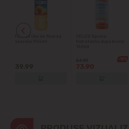
ra
FLORIS Ulei de floarea
DELICE Spuma
soarelui 955ml
hidratanta dupa bronz
150ml
-12%
84.90
39.99
73.90
PRODUSE VIZUALI