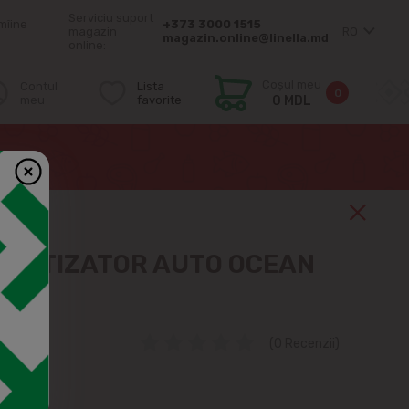
Serviciu suport
mîine
+373 3000 1515
magazin
RO
magazin.online@linella.md
online:
Coșul meu
Contul
Lista
0
meu
favorite
0 MDL
OMATIZATOR AUTO OCEAN
(0 Recenzii)