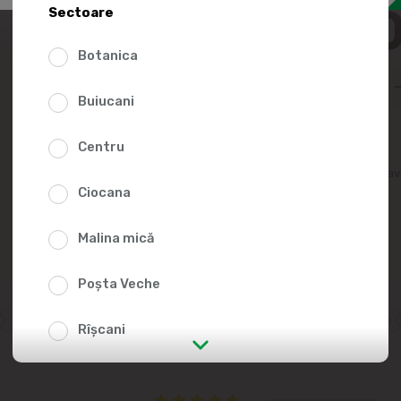
39.5
Sectoare
Botanica
Buiucani
Centru
Adaugă în lista fav
Ciocana
Malina mică
Poșta Veche
Rîșcani
str. Albișoara (adresele din imediata
apropiere)