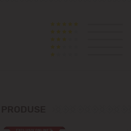
Telecentru
Suburbii
Băcioi
Bubuieci
Budești
Ciorescu
Codru
E PRODUSE
Colonița
EXCLUSIV ONLINE