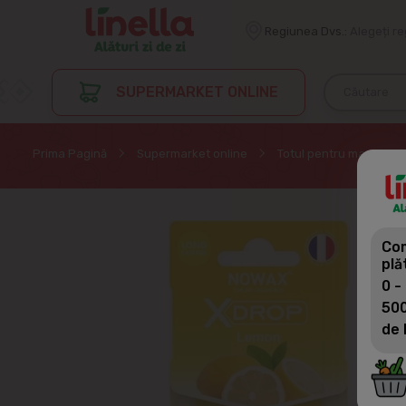
Regiunea Dvs.:
Alegeți r
SUPERMARKET ONLINE
Prima Pagină
Supermarket online
Totul pentru masina
Com
plă
0 -
500
de 