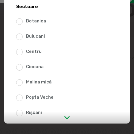
39.5
Sectoare
Botanica
Buiucani
Centru
Adaugă în lista fav
Ciocana
Malina mică
Poșta Veche
Rîșcani
str. Albișoara (adresele din imediata
apropiere)