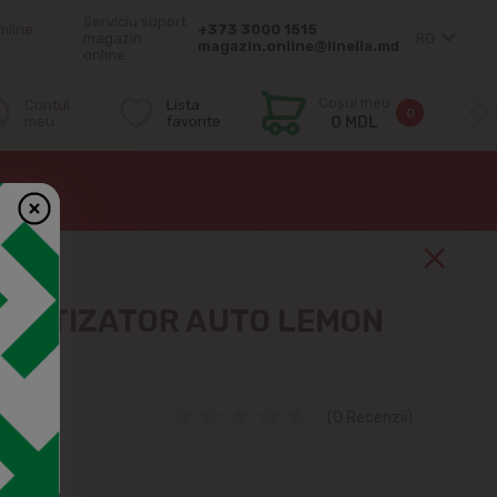
Serviciu suport
mîine
+373 3000 1515
magazin
RO
magazin.online@linella.md
online:
Coșul meu
Contul
Lista
0
meu
favorite
0 MDL
OMATIZATOR AUTO LEMON
(0 Recenzii)