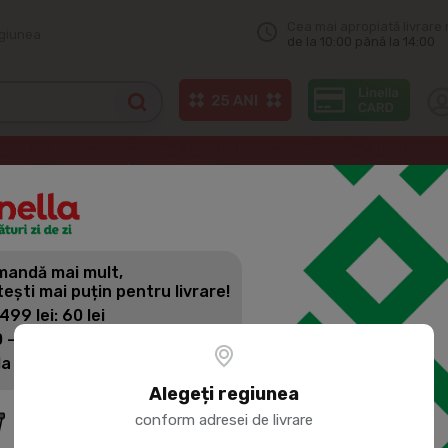
Cea mai apropiată livrare 
egiunea
de la 10:00 până la 14:00
Odorizante auto
X DROP Aromatizator auto Lemon 5ml
andă mai mult,
X DROP AR
tești mai puțin pentru livrare!
5ML
 499 lei: 60 lei
 - 1399 lei: 45 lei
la 1400 lei: Livrare gratuită
Cod produs:
315834
Alegeți regiunea
conform adresei de livrare