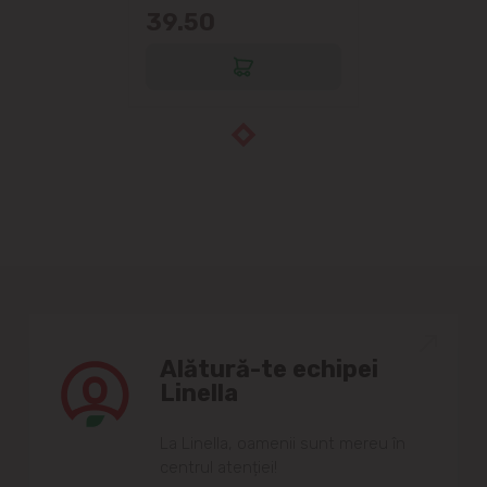
39.50
Alătură-te echipei
Linella
Lа Linellа, oаmenii sunt mereu în
centrul аtenției!