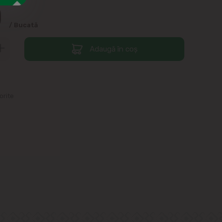
0
/ Bucată
Adaugă în coș
orite