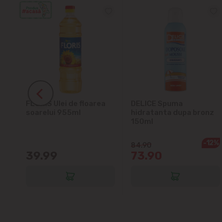
ra
FLORIS Ulei de floarea
DELICE Spuma
soarelui 955ml
hidratanta dupa bronz
150ml
-12%
84.90
39.99
73.90