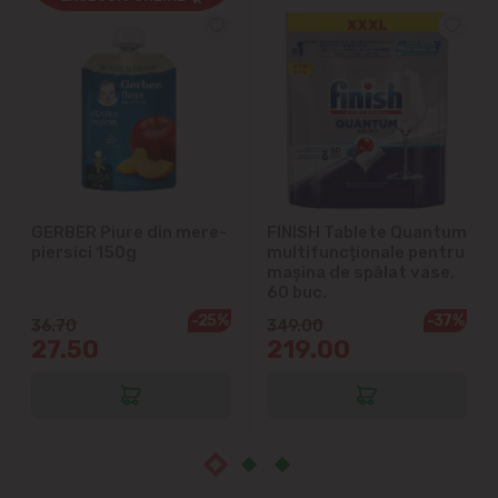
Cricova
Cruzești
Dînceni
Dumbrava
GERBER Piure din mere-
FINISH Tablete Quantum
Durlești
piersici 150g
multifuncționale pentru
mașina de spălat vase,
Ghidighici
60 buc.
-25%
-37%
36.70
349.00
27.50
219.00
Goianul Nou
Grătiești
Ialoveni