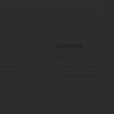
Contacte
a
14505
nțialitate
Chișinău, șos. Muncești, 121
relatiiclienti@linella.md