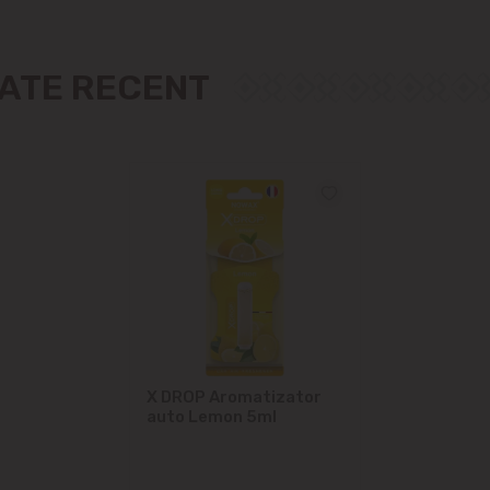
Măgdăcești
Sîngera
ZATE RECENT
Sociteni
Stăuceni
Tohatin
Trușeni
Vadul lui Vodă
X DROP Aromatizator
Vatra
auto Lemon 5ml