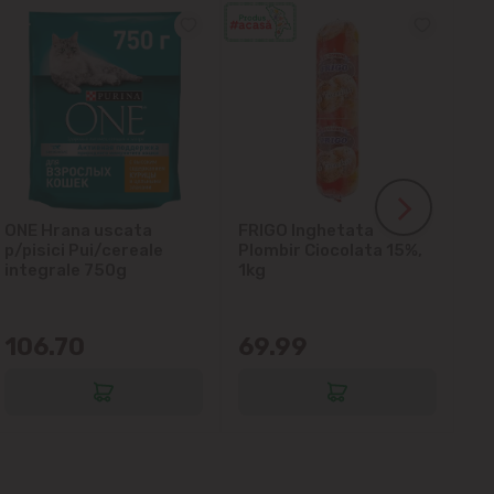
ONE Hrana uscata
FRIGO Inghetata
LA
p/pisici Pui/cereale
Plombir Ciocolata 15%,
gl
integrale 750g
1kg
106.70
69.99
6