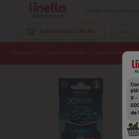
Regiunea Dvs.:
Alegeți r
SUPERMARKET ONLINE
Prima Pagină
Supermarket online
Totul pentru masina
Com
plă
0 -
500
de 