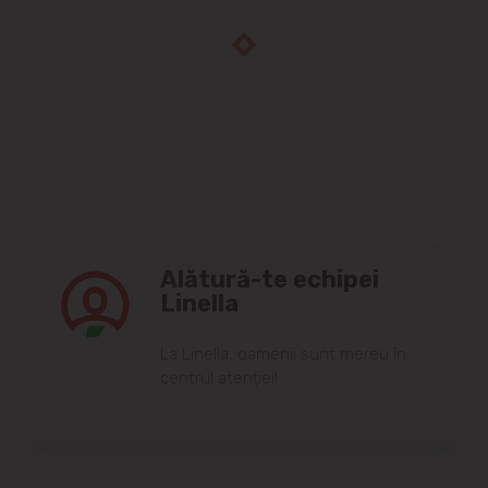
Alătură-te echipei
Linella
Lа Linellа, oаmenii sunt mereu în
centrul аtenției!