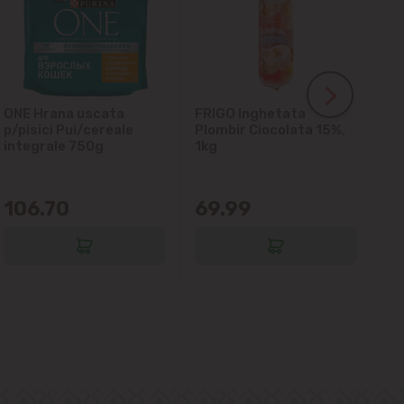
ONE Hrana uscata
FRIGO Inghetata
LA
p/pisici Pui/cereale
Plombir Ciocolata 15%,
gl
integrale 750g
1kg
106.70
69.99
6