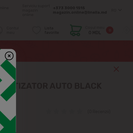
Serviciu suport
mîine
+373 3000 1515
magazin
RO
magazin.online@linella.md
online:
Coșul meu
Contul
Lista
0
meu
favorite
0 MDL
OMATIZATOR AUTO BLACK
(0 Recenzii)