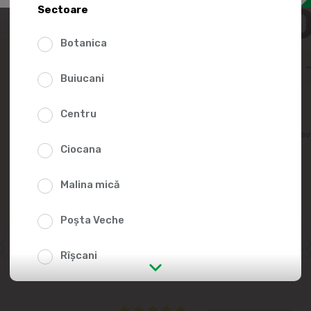
39.5
Sectoare
Botanica
Buiucani
Centru
Adaugă în lista fav
Ciocana
Malina mică
Poșta Veche
Rîșcani
str. Albișoara (adresele din imediata
apropiere)