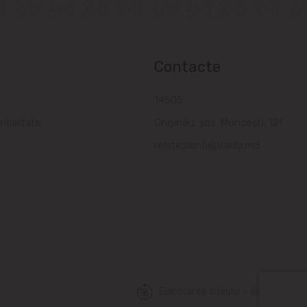
Contacte
a
14505
nțialitate
Chișinău, șos. Muncești, 121
relatiiclienti@linella.md
Elaborarea siteului - ilab.md