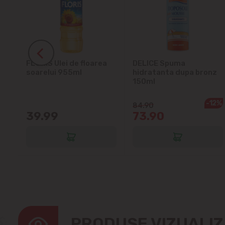
ra
FLORIS Ulei de floarea
DELICE Spuma
soarelui 955ml
hidratanta dupa bronz
150ml
-12%
84.90
39.99
73.90
PRODUSE VIZUALI