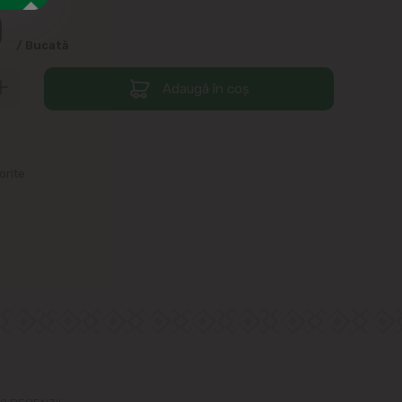
0
/ Bucată
Adaugă în coș
orite