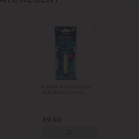
Măgdăcești
Sîngera
Sociteni
Stăuceni
Tohatin
Trușeni
X DROP Aromatizator
auto Black Ice 5ml
Vadul lui Vodă
Vatra
39.50