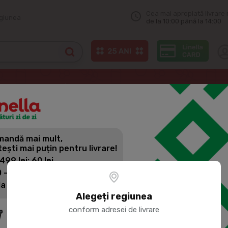
Cea mai apropiată livrare 
egiunea
de la 10:00 până la 14:00
Odorizante auto
X DROP Aromatizator auto Black Ice 5ml
andă mai mult,
X DROP AR
tești mai puțin pentru livrare!
ICE 5ML
 499 lei: 60 lei
 - 1399 lei: 45 lei
la 1400 lei: Livrare gratuită
Cod produs:
437663
Alegeți regiunea
conform adresei de livrare