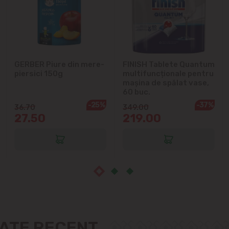
Cruzești
Dînceni
GERBER Piure din mere-
FINISH Tablete Quantum
piersici 150g
multifuncționale pentru
Dumbrava
mașina de spălat vase,
60 buc.
Durlești
-25%
-37%
36.70
349.00
27.50
219.00
Ghidighici
Goianul Nou
Grătiești
Ialoveni
ZATE RECENT