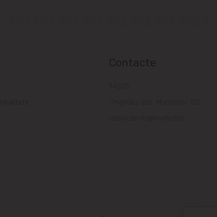
Contacte
a
14505
nțialitate
Chișinău, șos. Muncești, 121
relatiiclienti@linella.md