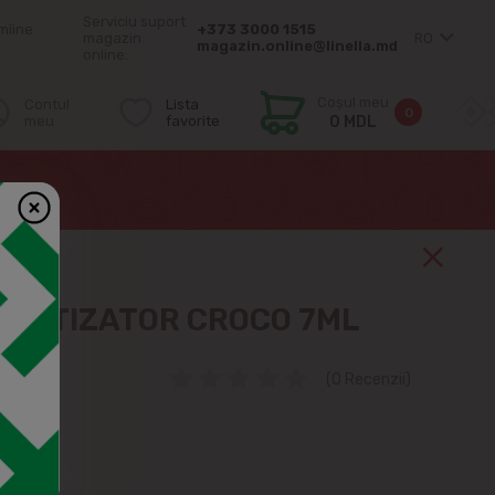
Serviciu suport
mîine
+373 3000 1515
magazin
RO
magazin.online@linella.md
online:
Coșul meu
Contul
Lista
0
meu
favorite
0 MDL
OMATIZATOR CROCO 7ML
(0 Recenzii)