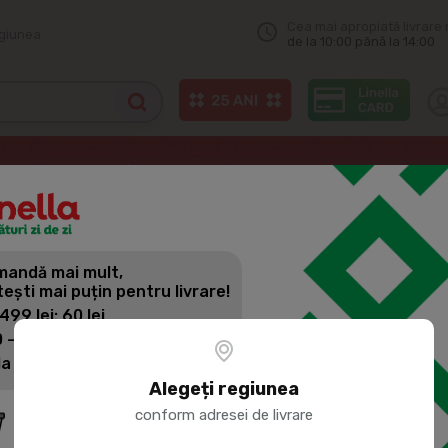
Cea mai apropiată livrare 
egiunea
de la 10:00 până la 14:00
Odorizante auto
PIGEON Aromatizator Croco 7ml
andă mai mult,
PIGEON AR
tești mai puțin pentru livrare!
 499 lei: 60 lei
 - 1399 lei: 45 lei
Cod produs:
502791
la 1400 lei: Livrare gratuită
Alegeți regiunea
conform adresei de livrare