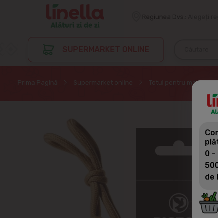
Regiunea Dvs.:
Alegeți r
SUPERMARKET ONLINE
Prima Pagină
Supermarket online
Totul pentru masina
Com
plă
0 -
500
de 