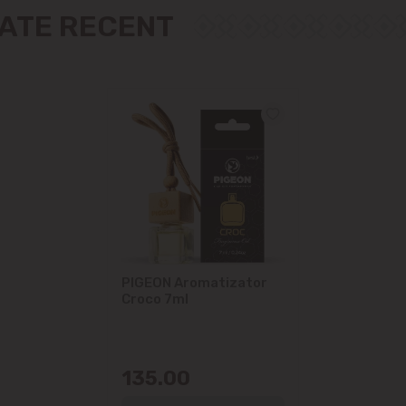
Măgdăcești
ZATE RECENT
Sîngera
Sociteni
Stăuceni
Tohatin
Trușeni
PIGEON Aromatizator
Vadul lui Vodă
Croco 7ml
Vatra
135.00