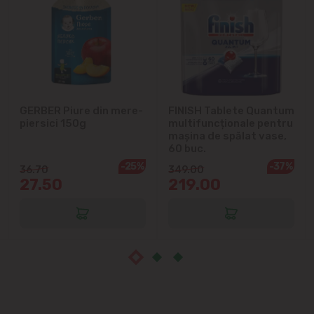
Cricova
Cruzești
Dînceni
Dumbrava
GERBER Piure din mere-
FINISH Tablete Quantum
piersici 150g
multifuncționale pentru
mașina de spălat vase,
Durlești
60 buc.
-25%
-37%
36.70
349.00
Ghidighici
27.50
219.00
Goianul Nou
Grătiești
Ialoveni