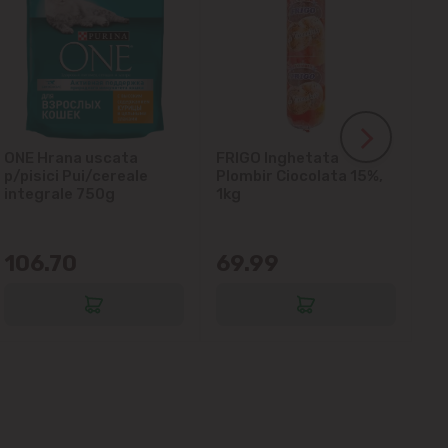
ONE Hrana uscata
FRIGO Inghetata
LA
p/pisici Pui/cereale
Plombir Ciocolata 15%,
gl
integrale 750g
1kg
106.70
69.99
6