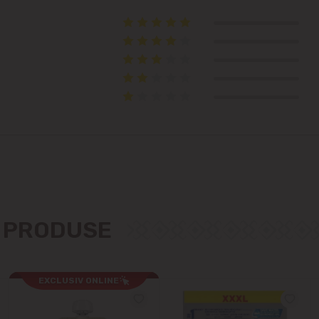
Telecentru
Suburbii
Băcioi
Bubuieci
Budești
Ciorescu
E PRODUSE
Codru
EXCLUSIV ONLINE
Colonița