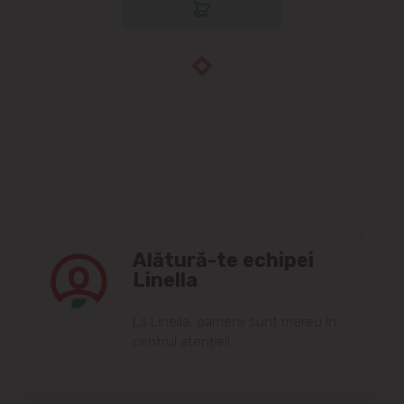
Alătură-te echipei
Linella
Lа Linellа, oаmenii sunt mereu în
centrul аtenției!