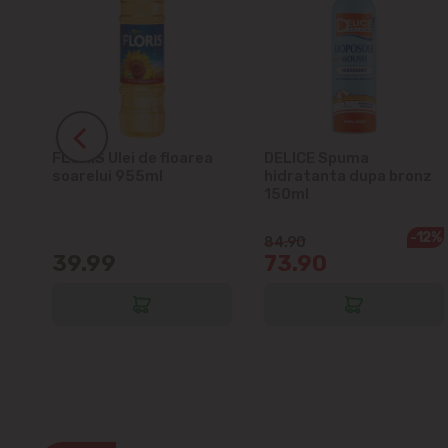
ra
FLORIS Ulei de floarea
DELICE Spuma
soarelui 955ml
hidratanta dupa bronz
150ml
-12%
84.90
39.99
73.90