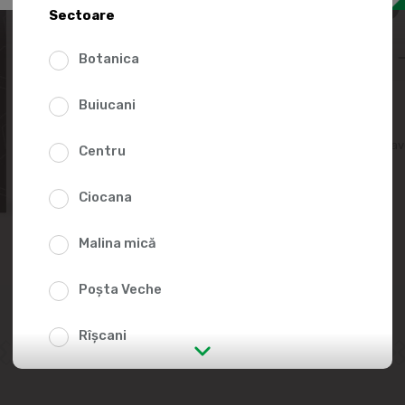
135.
Sectoare
Botanica
Buiucani
Adaugă în lista fav
Centru
Ciocana
Malina mică
Poșta Veche
Rîșcani
str. Albișoara (adresele din imediata
apropiere)