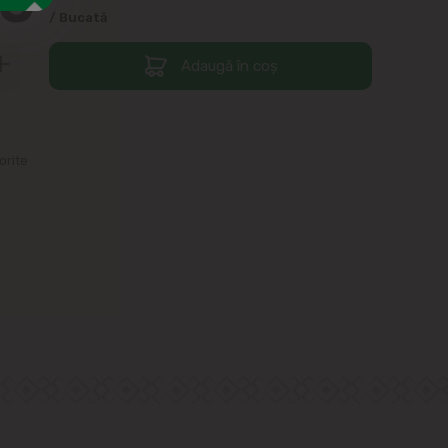
00
/ Bucată
Adaugă în coș
orite