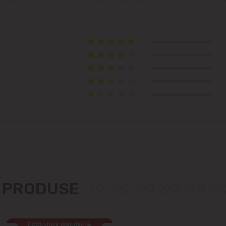
Telecentru
Suburbii
Băcioi
Bubuieci
Budești
Ciorescu
Codru
E PRODUSE
Colonița
EXCLUSIV ONLINE