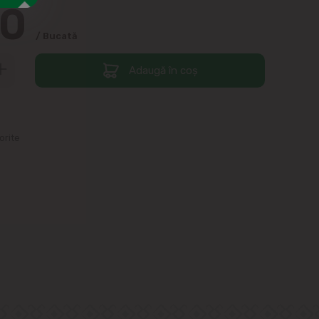
90
/ Bucată
Adaugă în coș
orite