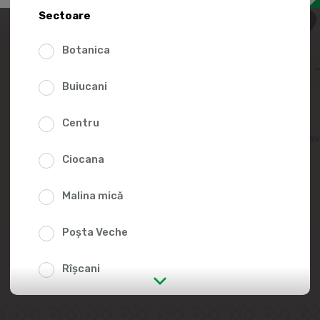
108.
Sectoare
Botanica
Buiucani
Centru
Adaugă în lista fav
Ciocana
Malina mică
Poșta Veche
Rîșcani
str. Albișoara (adresele din imediata
apropiere)