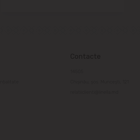
Contacte
a
14505
nțialitate
Chișinău, șos. Muncești, 121
relatiiclienti@linella.md