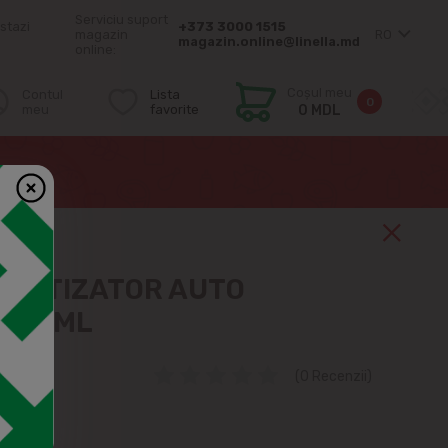
Serviciu suport
stazi
+373 3000 1515
magazin
RO
magazin.online@linella.md
online:
Coșul meu
Contul
Lista
0
meu
favorite
0 MDL
OMATIZATOR AUTO
ON 6ML
(0 Recenzii)