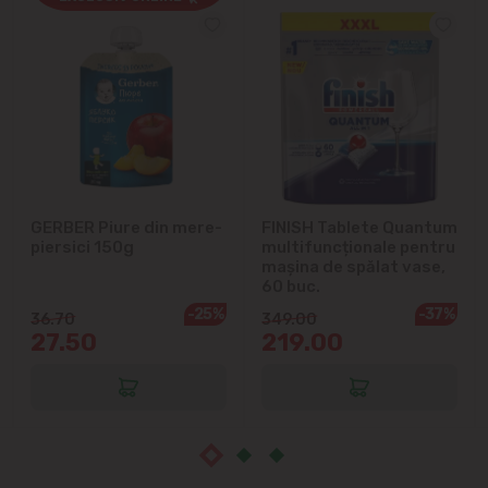
Cricova
Cruzești
Dînceni
Dumbrava
GERBER Piure din mere-
FINISH Tablete Quantum
Durlești
piersici 150g
multifuncționale pentru
mașina de spălat vase,
Ghidighici
60 buc.
-25%
-37%
36.70
349.00
27.50
219.00
Goianul Nou
Grătiești
Ialoveni