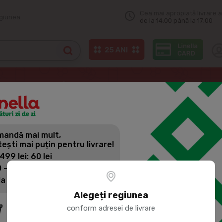
Cea mai apropiată livrare a
egiunea
de la 14:00 până la 17:00
Odorizante auto
PIGEON Aromatizator auto Watermelon 6ml
andă mai mult,
PIGEON AR
tești mai puțin pentru livrare!
WATERMEL
 499 lei: 60 lei
 - 1399 lei: 45 lei
la 1400 lei: Livrare gratuită
Cod produs:
387523
Alegeți regiunea
conform adresei de livrare