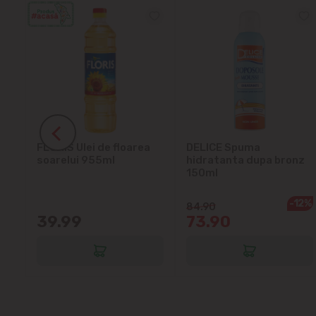
ra
FLORIS Ulei de floarea
DELICE Spuma
soarelui 955ml
hidratanta dupa bronz
150ml
-12%
84.90
39.99
73.90