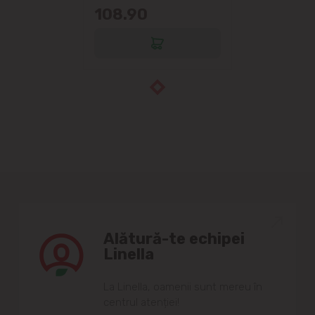
108.90
Alătură-te echipei
Linella
Lа Linellа, oаmenii sunt mereu în
centrul аtenției!