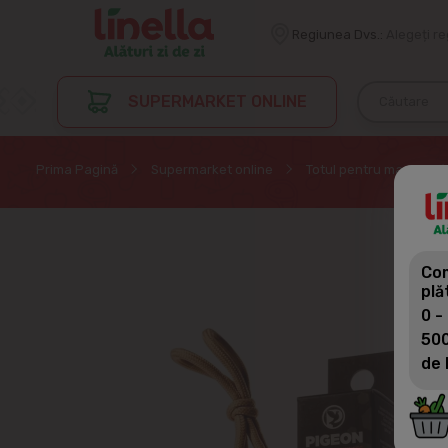
Regiunea Dvs.:
Alegeți r
SUPERMARKET ONLINE
Prima Pagină
Supermarket online
Totul pentru masina
Com
plă
0 -
500
de 