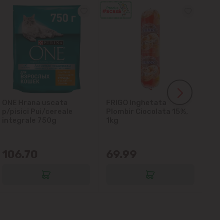
ONE Hrana uscata
FRIGO Inghetata
LA
p/pisici Pui/cereale
Plombir Ciocolata 15%,
gl
integrale 750g
1kg
106.70
69.99
6