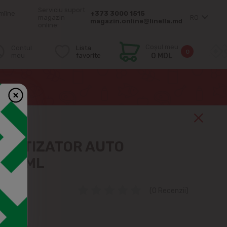
Serviciu suport
mîine
+373 3000 1515
magazin
RO
magazin.online@linella.md
online:
Coșul meu
Contul
Lista
0
meu
favorite
0 MDL
OMATIZATOR AUTO
O 6ML
(0 Recenzii)