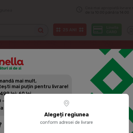
Cea mai apropiată livrare 
egiunea
de la 10:00 până la 14:00
Odorizante auto
PIGEON Aromatizator auto LemonCello 6ml
andă mai mult,
PIGEON AR
tești mai puțin pentru livrare!
LEMONCELL
 499 lei: 60 lei
 - 1399 lei: 45 lei
la 1400 lei: Livrare gratuită
Cod produs:
387518
Alegeți regiunea
conform adresei de livrare