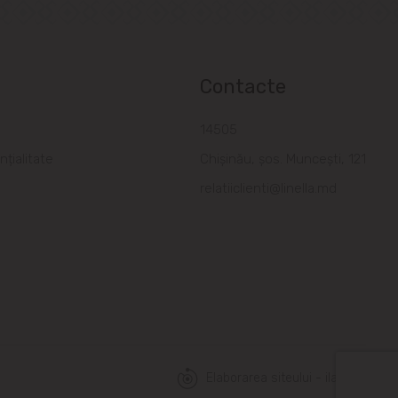
Contacte
a
14505
nțialitate
Chișinău, șos. Muncești, 121
relatiiclienti@linella.md
Elaborarea siteului - ilab.md