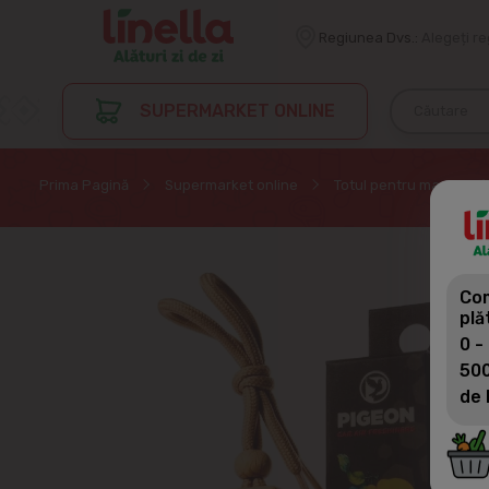
Regiunea Dvs.:
Alegeți r
SUPERMARKET ONLINE
Prima Pagină
Supermarket online
Totul pentru masina
Com
plă
0 -
500
de 