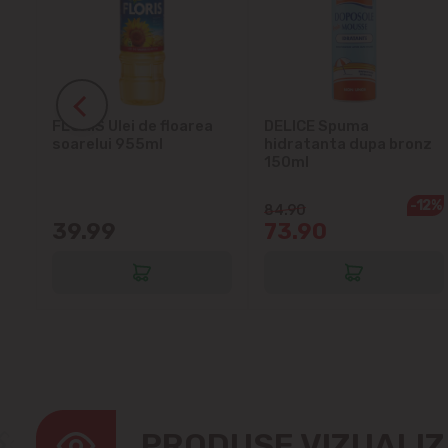
ra
FLORIS Ulei de floarea
DELICE Spuma
soarelui 955ml
hidratanta dupa bronz
150ml
-12%
84.90
39.99
73.90
PRODUSE VIZUALI