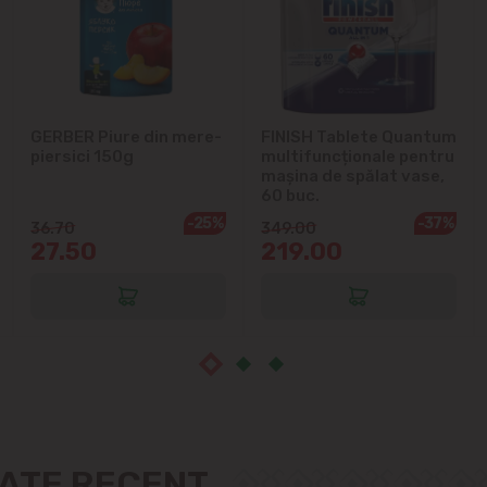
Cruzești
Dînceni
GERBER Piure din mere-
FINISH Tablete Quantum
piersici 150g
multifuncționale pentru
Dumbrava
mașina de spălat vase,
60 buc.
Durlești
-25%
-37%
36.70
349.00
27.50
219.00
Ghidighici
Goianul Nou
Grătiești
Ialoveni
ZATE RECENT