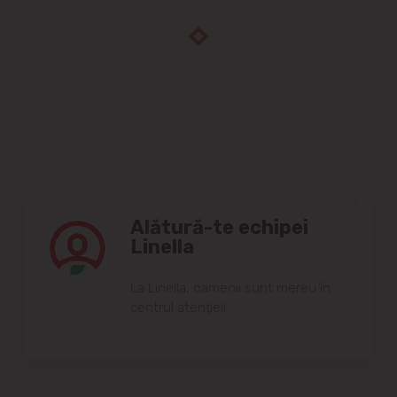
Alătură-te echipei
Linella
Lа Linellа, oаmenii sunt mereu în
centrul аtenției!