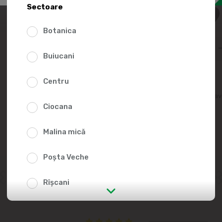
108.
Sectoare
Botanica
Buiucani
Centru
Adaugă în lista fav
Ciocana
Malina mică
Poșta Veche
Rîșcani
str. Albișoara (adresele din imediata
apropiere)