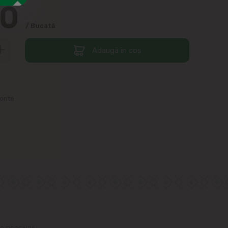
90
/ Bucată
Adaugă în coș
orite