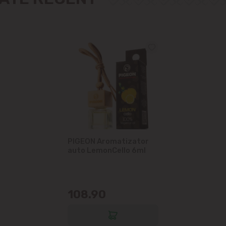
Măgdăcești
Sîngera
Sociteni
Stăuceni
Tohatin
Trușeni
PIGEON Aromatizator
auto LemonCello 6ml
Vadul lui Vodă
Vatra
108.90