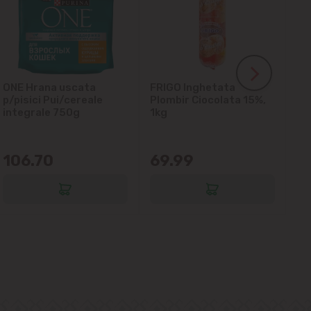
ONE Hrana uscata
FRIGO Inghetata
LA
p/pisici Pui/cereale
Plombir Ciocolata 15%,
gl
integrale 750g
1kg
106.70
69.99
6