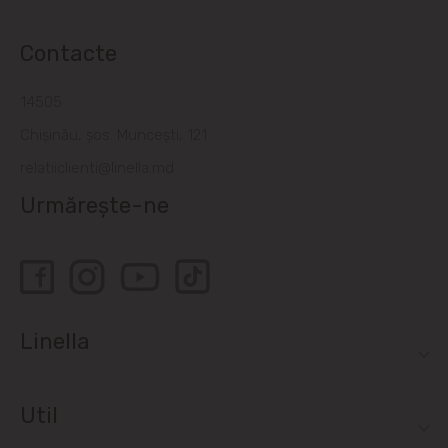
Contacte
14505
Chișinău, șos. Muncești, 121
relatiiclienti@linella.md
Urmărește-ne
Linella
Util