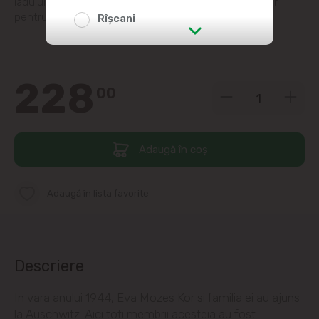
iadului de la Auschwitz. Nazistii le-au crutat viata doar
pentru ca erau gemene.
Rîșcani
str. Albișoara (adresele din imediata
apropiere)
228
00
Telecentru
Suburbii
Adaugă în coș
Băcioi
Adaugă în lista favorite
Bubuieci
Budești
Descriere
Ciorescu
In vara anului 1944, Eva Mozes Kor si familia ei au ajuns
la Auschwitz. Aici toti membrii acesteia au fost