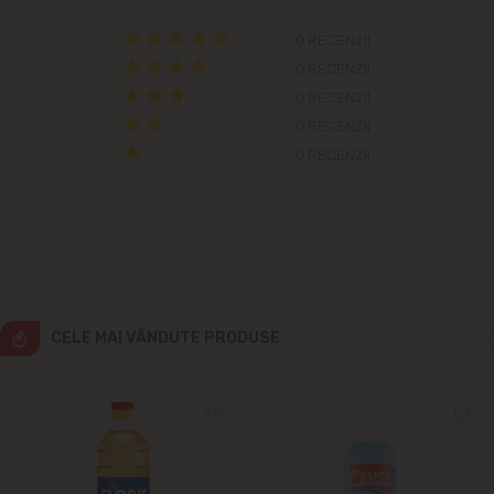
Grătiești
0 RECENZII
Ialoveni
0 RECENZII
0 RECENZII
Măgdăcești
0 RECENZII
0 RECENZII
Sîngera
Sociteni
Stăuceni
CELE MAI VÂNDUTE PRODUSE
Tohatin
Trușeni
Vadul lui Vodă