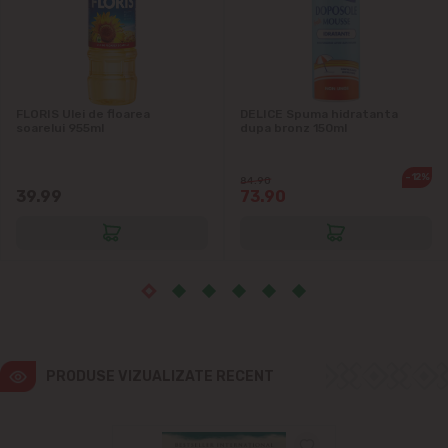
Vatra
FLORIS Ulei de floarea
DELICE Spuma hidratanta
soarelui 955ml
dupa bronz 150ml
-12%
84.90
39.99
73.90
PRODUSE VIZUALIZATE RECENT