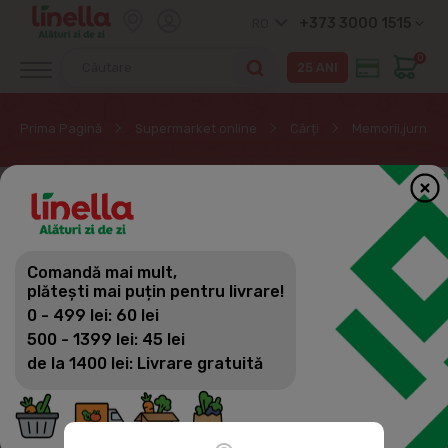
+373 3000 1515
RO
0
Prima Pagină
Supermarket online
Cărți
Memorii,jurnale,
EXCLUSIV ONLINE
Comandă mai mult,
plătești mai puțin pentru livrare!
0 - 499 lei: 60 lei
500 - 1399 lei: 45 lei
de la 1400 lei: Livrare gratuită