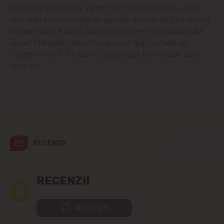
Codru
despartiti: cele doua surori mai mari si parintii au fost
dusi direct in camerele de gazare, in timp ce Eva si sora
Colonița
ei geamana, Miriam, au fost date pe mana doctorului
Josef Mengele, devenit cunoscut sub numele de
Cricova
"Ingerul Mortii". Pe atunci, cele doua fete aveau doar
zece ani.
Cruzești
Dînceni
Dumbrava
RECENZII
Durlești
0
RECENZII
Ghidighici
Goianul Nou
RECENZII