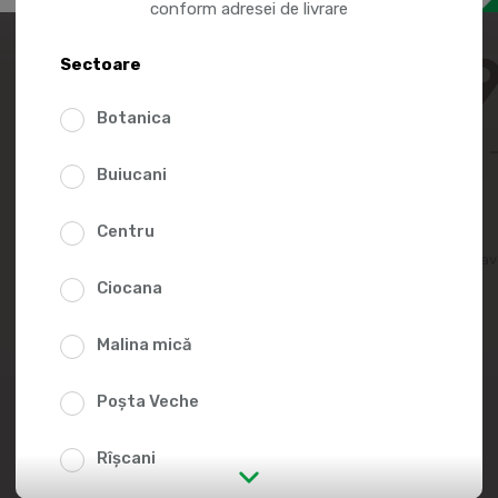
conform adresei de livrare
94.9
Sectoare
Botanica
Buiucani
Centru
Adaugă în lista fav
Ciocana
Malina mică
Poșta Veche
Rîșcani