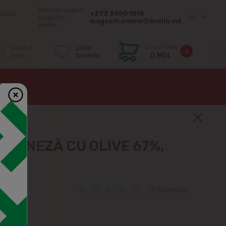
Serviciu suport
stazi
+373 3000 1515
magazin
RO
magazin.online@linella.md
online:
Coșul meu
Contul
Lista
0
meu
favorite
0 MDL
AIONEZĂ CU OLIVE 67%,
(0 Recenzii)