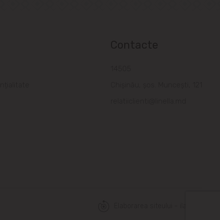
Contacte
a
14505
nțialitate
Chișinău, șos. Muncești, 121
relatiiclienti@linella.md
Elaborarea siteului - ilab.md