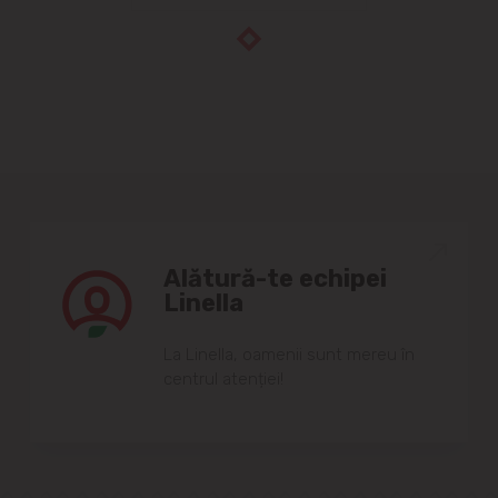
Alătură-te echipei
Linella
Lа Linellа, oаmenii sunt mereu în
centrul аtenției!