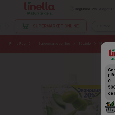
Regiunea Dvs.:
Alegeți r
SUPERMARKET ONLINE
Prima Pagină
Supermarket online
Băcănie
Maioneză
Com
plă
0 -
500
de 