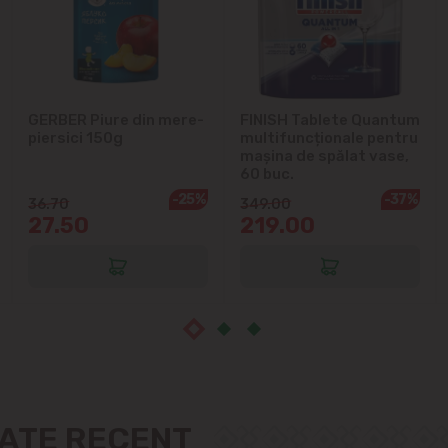
Ialoveni
Măgdăcești
Sîngera
GERBER Piure din mere-
FINISH Tablete Quantum
piersici 150g
multifuncționale pentru
Sociteni
mașina de spălat vase,
60 buc.
-25%
-37%
36.70
349.00
Stăuceni
27.50
219.00
Tohatin
Trușeni
Vadul lui Vodă
Vatra
ZATE RECENT