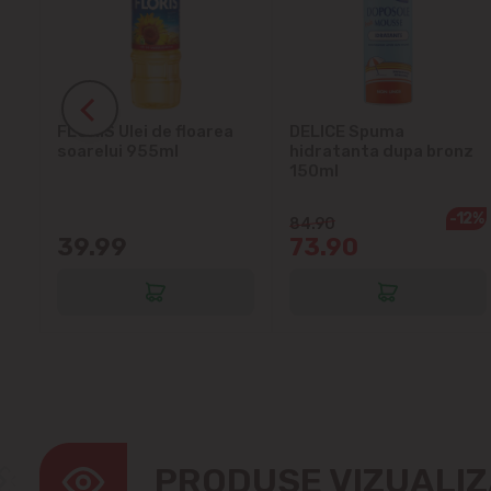
ra
FLORIS Ulei de floarea
DELICE Spuma
soarelui 955ml
hidratanta dupa bronz
150ml
-12%
84.90
39.99
73.90
PRODUSE VIZUALI