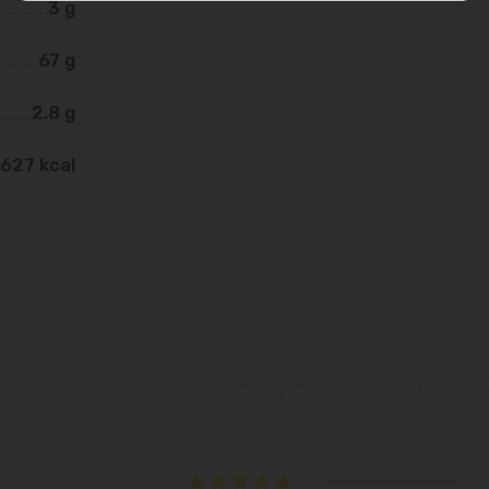
3 g
str. Albișoara (adresele din imediata
apropiere)
67 g
Telecentru
2.8 g
Suburbii
627 kcal
Băcioi
Bubuieci
Budești
Ciorescu
Codru
Colonița