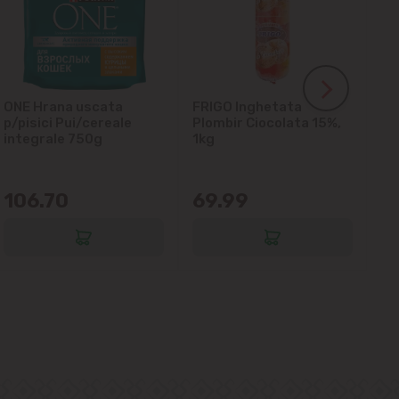
ONE Hrana uscata
FRIGO Inghetata
LA
p/pisici Pui/cereale
Plombir Ciocolata 15%,
gl
integrale 750g
1kg
106.70
69.99
6