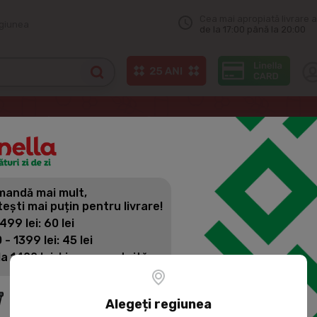
Cea mai apropiată livrare a
egiunea
de la 17:00 până la 20:00
, ketchup
СЛОБОДА Maioneză cu olive 67%, 800ml
andă mai mult,
СЛОБОДА M
tești mai puțin pentru livrare!
800ML
 499 lei: 60 lei
 - 1399 lei: 45 lei
la 1400 lei: Livrare gratuită
Cod produs:
225527
Maioneză cu olive 67%
Alegeți regiunea