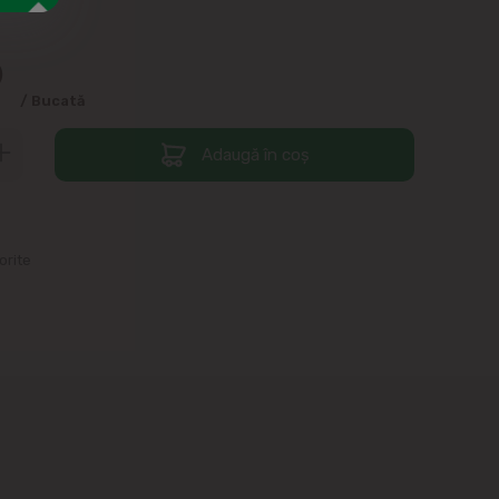
9
/ Bucată
Adaugă în coș
orite