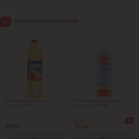
Vatra
CELE MAI VÂNDUTE PRODUSE
FLORIS Ulei de floarea
DELICE Spuma hidratanta
soarelui 955ml
dupa bronz 150ml
-12%
84.90
39.99
73.90