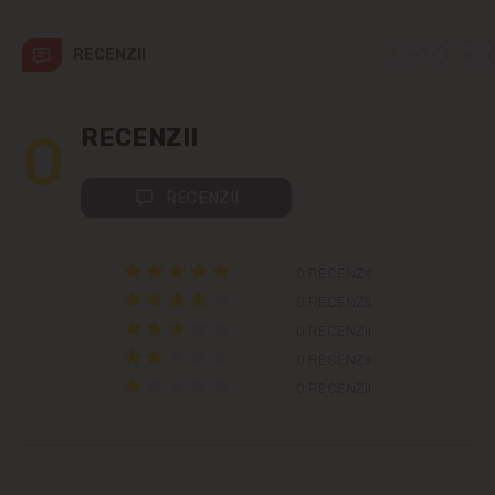
Grătiești
RECENZII
Ialoveni
0
RECENZII
Măgdăcești
RECENZII
Sîngera
Sociteni
0 RECENZII
0 RECENZII
Stăuceni
0 RECENZII
0 RECENZII
Tohatin
0 RECENZII
Trușeni
Vadul lui Vodă