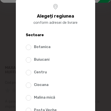
Alegeți regiunea
conform adresei de livrare
Sectoare
Botanica
Buiucani
МАХАОН HARRY POTTER SI PRINTUL SEMIPUR
HUFFLEPUFF
Centru
Cod produs:
2005828
Ciocana
(0 Recenzii)
Malina mică
A șasea parte a seriei, tranzițională, discret dramatică și
impregnată de o premoniție a unui dezastru iminent.
Poșta Veche