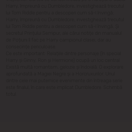
Harry, împreună cu Dumbledore, investighează trecutul
Codru
lui Tom Riddle pentru a descoperi cum să-l învingă;
Harry, împreună cu Dumbledore, investighează trecutul
Colonița
lui Tom Riddle pentru a descoperi cum să-l învingă; Și
secretul Prințului Semipur, ale cărui notițe din manualul
Cricova
de Poțiuni îl fac pe Harry campionul clasei, dar au
consecințe periculoase.
Cruzești
Ce este important: Relațiile dintre personaje (în special
Harry și Ginny, Ron și Hermione) ocupă un loc central.
Există multă romantism, gelozie și îndoială. O explorare
Dînceni
aprofundată a Magiei Negre și a Horcruxurilor. Unul
dintre cele mai puternice evenimente din întreaga serie
Dumbrava
este finalul, în care este implicat Dumbledore. Schimbă
totul.
Durlești
Ghidighici
Goianul Nou