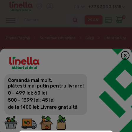
+373 3000 1515
RO
0
Prima Pagină
Supermarket online
Cărți
Literatură pent
EXCLUSIV ONLINE
Comandă mai mult,
plătești mai puțin pentru livrare!
0 - 499 lei: 60 lei
500 - 1399 lei: 45 lei
de la 1400 lei: Livrare gratuită