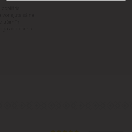
str. Albișoara (adresele din imediata
 copilăriei
apropiere)
e vor ajuta să ne
 trăim în
Telecentru
reaga abordare a
Suburbii
Băcioi
Bubuieci
Budești
Ciorescu
Codru
Colonița