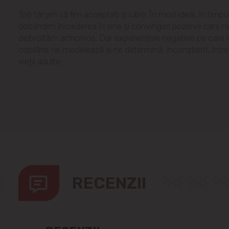
Toți tânjim să fim acceptați și iubiți. În mod ideal, în timpul
dobândim încrederea în sine și convingeri pozitive care n
dezvoltăm armonios. Dar experiențele negative pe care le
copilărie ne modelează și ne determină, inconștient, înt
vieții adulte.
RECENZII