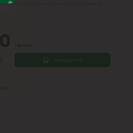
rezolva conflicte și de a se vindeca de traumele din
00
/ Bucată
Adaugă în coș
orite