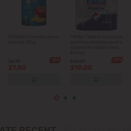
Ialoveni
Măgdăcești
Sîngera
GERBER Piure din mere-
FINISH Tablete Quantum
piersici 150g
multifuncționale pentru
Sociteni
mașina de spălat vase,
60 buc.
Stăuceni
-25%
-37%
36.70
349.00
27.50
219.00
Tohatin
Trușeni
Vadul lui Vodă
Vatra
ZATE RECENT