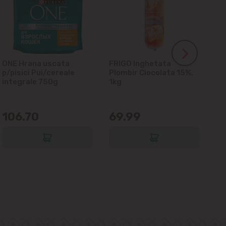
ONE Hrana uscata
FRIGO Inghetata
LA
p/pisici Pui/cereale
Plombir Ciocolata 15%,
gl
integrale 750g
1kg
106.70
69.99
6