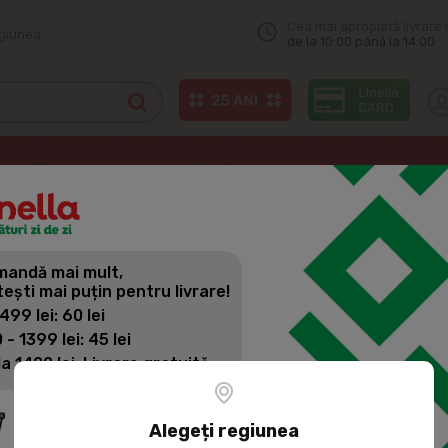
Cea mai apropiată livrare 
egiunea
de la 10:00 până la 14:00
e dezvoltare personală
Stefanie Stahl. Vindecarea copilului interior. 
andă mai mult,
STEFANIE 
tești mai puțin pentru livrare!
COPILULUI 
 499 lei: 60 lei
 - 1399 lei: 45 lei
la 1400 lei: Livrare gratuită
Cod produs:
509914
Stefanie Stahl, autoarea
Alegeți regiunea
milioane de oameni să-ș