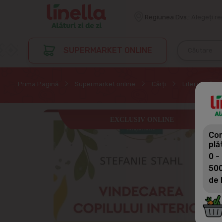
Regiunea Dvs.:
Alegeți r
SUPERMARKET ONLINE
Prima Pagină
Supermarket online
Cărți
Literatură d
EXCLUSIV ONLINE
Com
plă
0 -
500
de 