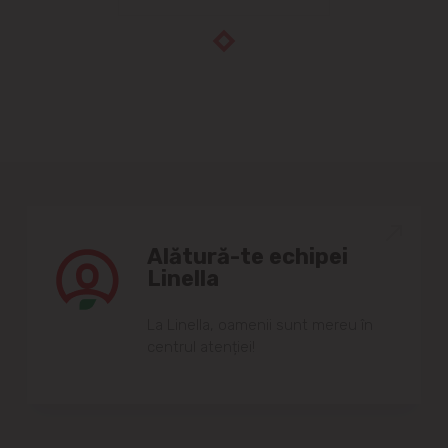
Alătură-te echipei
Linella
Lа Linellа, oаmenii sunt mereu în
centrul аtenției!