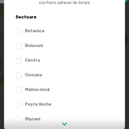
conform adresei de livrare
gânduri negative, de a 
trecut.
Sectoare
Botanica
195.
Buiucani
Centru
Ciocana
Adaugă în lista fav
Malina mică
Poșta Veche
Rîșcani