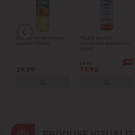
ra
FLORIS Ulei de floarea
DELICE Spuma
soarelui 955ml
hidratanta dupa bronz
150ml
-12%
84.90
39.99
73.90
PRODUSE VIZUALI