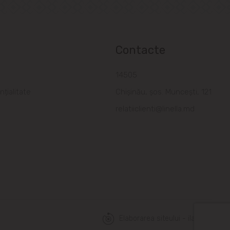
Contacte
a
14505
nțialitate
Chișinău, șos. Muncești, 121
relatiiclienti@linella.md
Elaborarea siteului - ilab.md