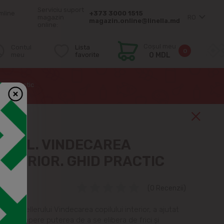
Serviciu suport
mîine
+373 3000 1515
magazin
RO
magazin.online@linella.md
online:
Coșul meu
Contul
Lista
0
meu
favorite
0 MDL
Ghid Practic
STAHL. VINDECAREA
INTERIOR. GHID PRACTIC
(0 Recenzii)
 bestsellerului Vindecarea copilului interior, a ajutat
i descopere puterea de a se elibera de frici și