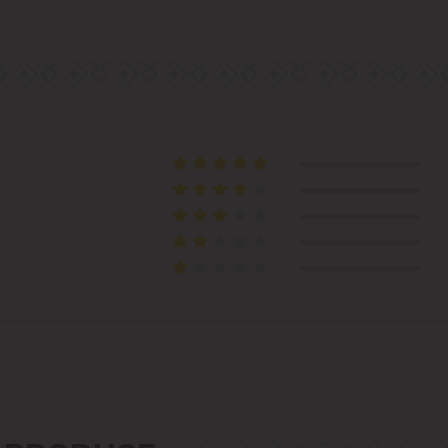
Colonița
Cricova
Cruzești
Dînceni
Dumbrava
Durlești
Ghidighici
Goianul Nou
Grătiești