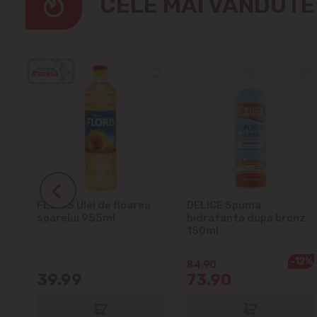
CELE MAI VÂNDUT
ra
FLORIS Ulei de floarea
DELICE Spuma
soarelui 955ml
hidratanta dupa bronz
150ml
-12%
84.90
39.99
73.90