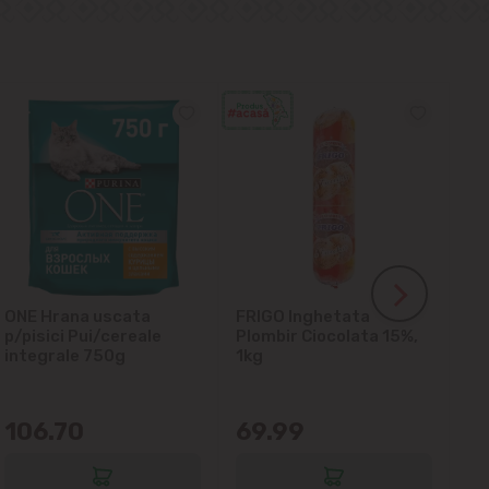
ONE Hrana uscata
FRIGO Inghetata
LA
p/pisici Pui/cereale
Plombir Ciocolata 15%,
gl
integrale 750g
1kg
106.70
69.99
6