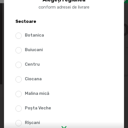
afaceri și chiar spo
conform adresei de livrare
Sectoare
70.0
Botanica
Buiucani
Centru
Adaugă în lista fav
Ciocana
Malina mică
Poșta Veche
Rîșcani