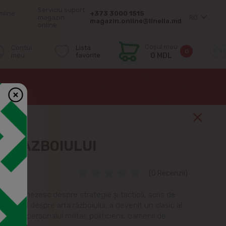
Serviciu suport
mîine
+373 3000 1515
magazin
RO
magazin.online@linella.md
online:
Coșul meu
Contul
Lista
0
meu
favorite
0 MDL
A RAZBOIULUI
(0 Recenzii)
ntic chinezesc despre strategie și tactică, scris de
e oficial despre arta războiului, a devenit un clasic al
uențând personalul militar, politicienii, oamenii de