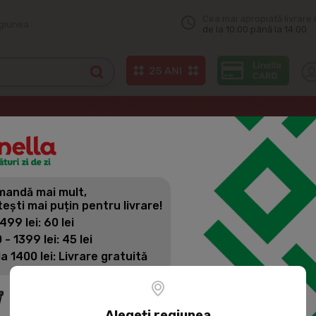
Cea mai apropiată livrare 
egiunea
de la 10:00 până la 14:00
e dezvoltare personală
ЭКСМО Arta Razboiului
andă mai mult,
ЭКСМО ART
tești mai puțin pentru livrare!
 499 lei: 60 lei
 - 1399 lei: 45 lei
Cod produs:
2005837
la 1400 lei: Livrare gratuită
Acesta este un tratat a
Sun Tzu. Deși cartea est
gândirii strategice, infl
Alegeți regiunea