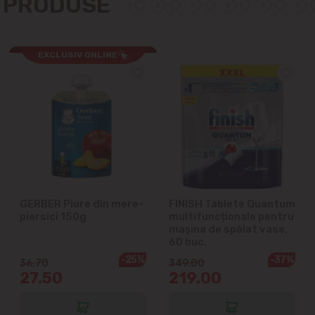
E PRODUSE
Ialoveni
Măgdăcești
EXCLUSIV ONLINE
Sîngera
Sociteni
Stăuceni
Tohatin
GERBER Piure din mere-
FINISH Tablete Quantum
piersici 150g
multifuncționale pentru
Trușeni
mașina de spălat vase,
60 buc.
-25%
-37%
36.70
349.00
Vadul lui Vodă
27.50
219.00
Vatra