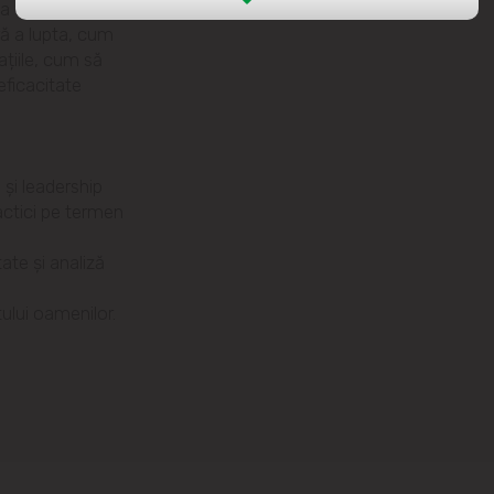
 dintre ideile
ră a lupta, cum
str. Albișoara (adresele din imediata
apropiere)
țiile, cum să
eficacitate
Telecentru
Suburbii
 și leadership
tactici pe termen
Băcioi
tate și analiză
Bubuieci
ului oamenilor.
Budești
Ciorescu
Codru