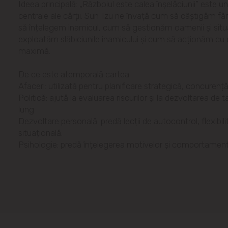
Ideea principală: „Războiul este calea înșelăciunii” este una
centrale ale cărții. Sun Tzu ne învață cum să câștigăm fă
să înțelegem inamicul, cum să gestionăm oamenii și situa
exploatăm slăbiciunile inamicului și cum să acționăm cu 
maximă.
De ce este atemporală cartea:
Afaceri: utilizată pentru planificare strategică, concurență
Politică: ajută la evaluarea riscurilor și la dezvoltarea de 
lung
Dezvoltare personală: predă lecții de autocontrol, flexibili
situațională.
Psihologie: predă înțelegerea motivelor și comportament