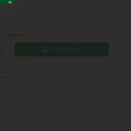
0
/ Bucată
Adaugă în coș
orite