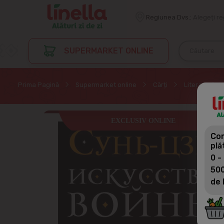
Regiunea Dvs.:
Alegeți r
SUPERMARKET ONLINE
Prima Pagină
Supermarket online
Cărți
Literatură d
EXCLUSIV ONLINE
Com
plă
0 -
500
de 