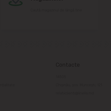
Caută magazinul de lângă tine.
Contacte
a
14505
nțialitate
Chișinău, șos. Muncești, 121
relatiiclienti@linella.md