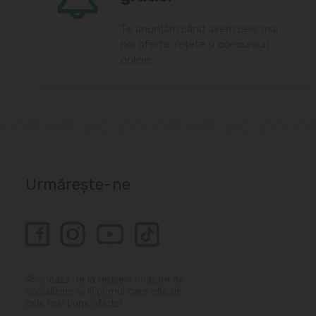
Te anunțăm când avem cele mai
noi oferte, rețete și concursuri
online.
Urmărește-ne
Abonează-te la rețelele noastre de
socializare și fii primul care află de
cele mai bune oferte!