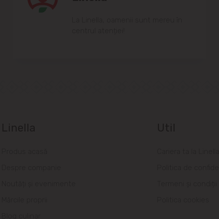
Lа Linellа, oаmenii sunt mereu în
centrul аtenției!
Linella
Util
Produs acasă
Cariera ta la Linell
Despre companie
Politica de confide
Noutăți și evenimente
Termeni și condiții
Mărcile proprii
Politica cookies
Blog culinar