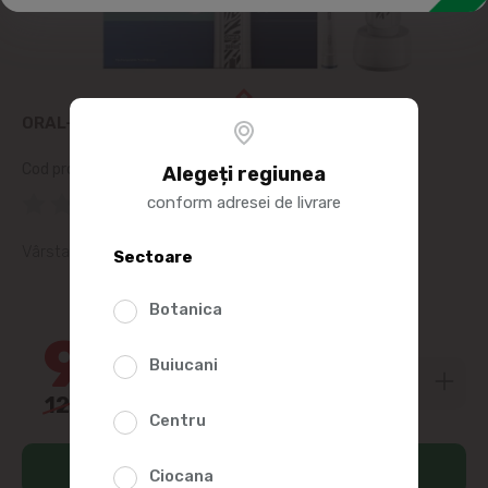
ORAL-B PERIUTA ELECTRICA EL SMART TEEN
Cod produs:
387182
Alegeți regiunea
(0 Recenzii)
conform adresei de livrare
Vârsta 12+
Sectoare
25%
Botanica
926
25
Buiucani
1235
00
Centru
Adaugă în coș
Ciocana