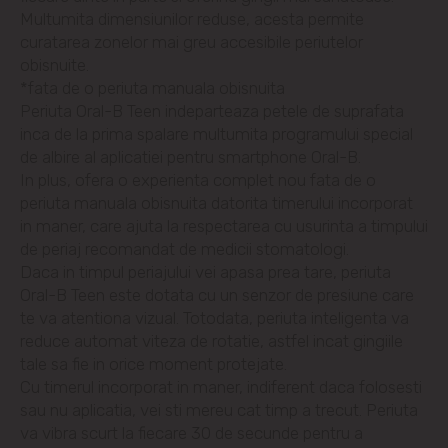
Budești
Multumita dimensiunilor reduse, acesta permite
curatarea zonelor mai greu accesibile periutelor
obisnuite.
Ciorescu
*fata de o periuta manuala obisnuita
Periuta Oral-B Teen indeparteaza petele de suprafata
Codru
inca de la prima spalare multumita programului special
de albire al aplicatiei pentru smartphone Oral-B.
Colonița
In plus, ofera o experienta complet nou fata de o
periuta manuala obisnuita datorita timerului incorporat
Cricova
in maner, care ajuta la respectarea cu usurinta a timpului
de periaj recomandat de medicii stomatologi.
Cruzești
Daca in timpul periajului vei apasa prea tare, periuta
Oral-B Teen este dotata cu un senzor de presiune care
te va atentiona vizual. Totodata, periuta inteligenta va
Dînceni
reduce automat viteza de rotatie, astfel incat gingiile
tale sa fie in orice moment protejate.
Dumbrava
Cu timerul incorporat in maner, indiferent daca folosesti
sau nu aplicatia, vei sti mereu cat timp a trecut. Periuta
Durlești
va vibra scurt la fiecare 30 de secunde pentru a