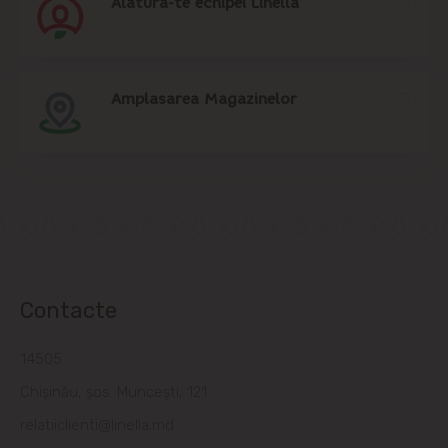
Alătură-te echipei Linella
Amplasarea Magazinelor
Contacte
14505
Chișinău, șos. Muncești, 121
relatiiclienti@linella.md