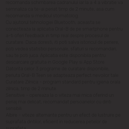
recomanda schimbarea cadranului iar la a 4 a vibratie va
Ghidighici
semnaliza ca te-ai periat timp de 2 minute, asa cum
recomanda si medicul stomatolog.
Cu ajutorul tehnologiei Bluetooth, aceasta se
Goianul Nou
conecteaza la aplicatia Oral-B de pe smartphone pentru
a-ti oferi feedback in timp real despre procesul de
Grătiești
curatare. Daca doresti, iti poti salva istoricul de periere,
poti vedea statistici personale, sfaturi si recomandari,
Ialoveni
sau te poti juca. Aplicatia este disponibila pentru
descarcare gratuita in Google Play si App Store
Măgdăcești
Datorita celor 3 programe de curatare disponibile,
periuta Oral-B Teen se adapteaza perfect nevoilor tale:
Sîngera
Curatare Zilnica - program standard pentru igiena orala
zilnica, timp de 2 minute.
Sensitive - opereaza la o viteza mai mica oferind un
Sociteni
periaj mai delicat, recomandat persoanelor cu dinti
sensibili.
Stăuceni
Albire - viteze alternante pentru un efect de lustruire pe
suprafata dintilor, eficient in reducerea petelor de
Tohatin
suprafata.