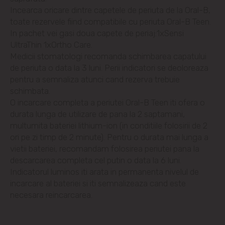
Incearca oricare dintre capetele de periuta de la Oral-B,
Trușeni
toate rezervele fiind compatibile cu periuta Oral-B Teen.
In pachet vei gasi doua capete de periaj:1xSensi
Vadul lui Vodă
UltraThin 1xOrtho Care.
Medicii stomatologi recomanda schimbarea capatului
de periuta o data la 3 luni. Perii indicatori se deoloreaza
Vatra
pentru a semnaliza atunci cand rezerva trebuie
schimbata.
O incarcare completa a periutei Oral-B Teen iti ofera o
durata lunga de utilizare de pana la 2 saptamani,
multumita bateriei lithium-ion (in conditiile folosirii de 2
ori pe zi timp de 2 minute). Pentru o durata mai lunga a
vietii bateriei, recomandam folosirea periutei pana la
descarcarea completa cel putin o data la 6 luni.
Indicatorul luminos iti arata in permanenta nivelul de
incarcare al bateriei si iti semnalizeaza cand este
necesara reincarcarea.