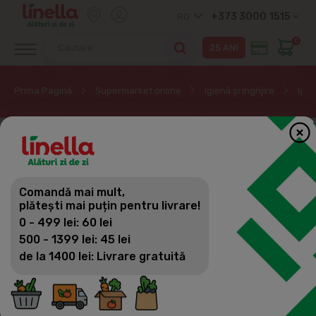
+373 3000 1515
RO
0
Prima Pagină
Supermarket online
Igienă și îngrijire
Igie
EXCLUSIV ONLINE
Comandă mai mult,
plătești mai puțin pentru livrare!
0 - 499 lei: 60 lei
500 - 1399 lei: 45 lei
de la 1400 lei: Livrare gratuită