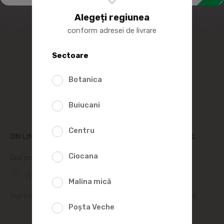
Alegeți regiunea
conform adresei de livrare
Sectoare
Botanica
Buiucani
Centru
ON LINE GEL P\U IGIENA INTIMA HIDRATANT 390ML
Ciocana
Cod produs:
2012631
(0 Recenzii)
Malina mică
Ingrediente active: acid hialuronic, acid lactic, glicerină
Poșta Veche
25%