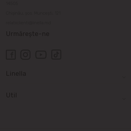
14505
Chișinău, șos. Muncești, 121
relatiiclienti@linella.md
Urmărește-ne
Linella
Util