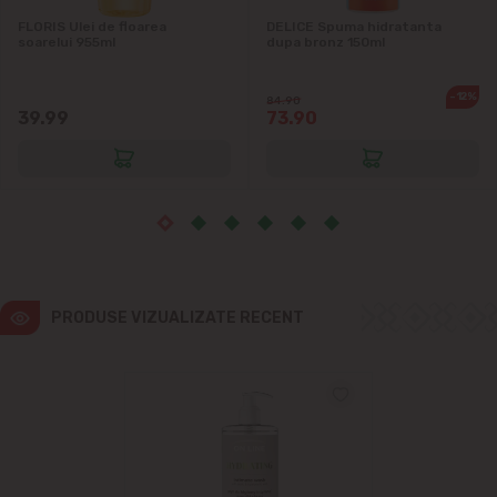
Vatra
FLORIS Ulei de floarea
DELICE Spuma hidratanta
soarelui 955ml
dupa bronz 150ml
-12%
84.90
39.99
73.90
PRODUSE VIZUALIZATE RECENT