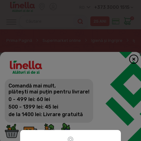
+373 3000 1515
RO
0
Prima Pagină
Supermarket online
Igienă și îngrijire
Igie
EXCLUSIV ONLINE
Comandă mai mult,
plătești mai puțin pentru livrare!
0 - 499 lei: 60 lei
500 - 1399 lei: 45 lei
de la 1400 lei: Livrare gratuită