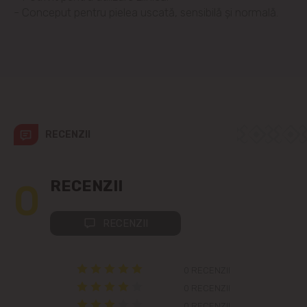
- Conceput pentru pielea uscată, sensibilă și normală.
Colonița
Cricova
Cruzești
Dînceni
RECENZII
Dumbrava
0
RECENZII
Durlești
RECENZII
Ghidighici
0 RECENZII
Goianul Nou
0 RECENZII
0 RECENZII