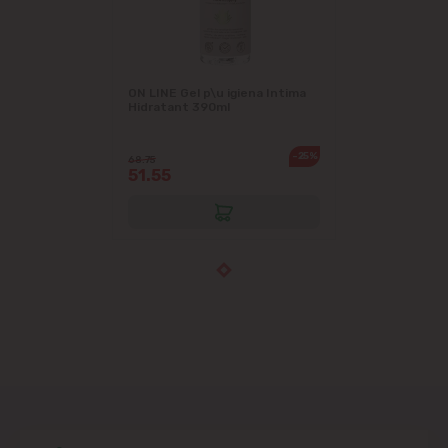
ON LINE Gel p\u igiena Intima
Hidratant 390ml
-25%
68.75
51.55