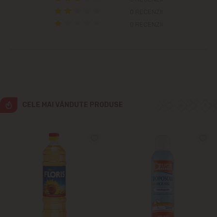
Grătiești
0 RECENZII
0 RECENZII
Ialoveni
Măgdăcești
Sîngera
Sociteni
CELE MAI VÂNDUTE PRODUSE
Stăuceni
Tohatin
Trușeni
Vadul lui Vodă