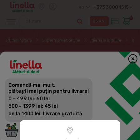
+373 3000 1515
RO
0
Prima Pagină
Supermarket online
Igienă și îngrijire
Igie
Comandă mai mult,
plătești mai puțin pentru livrare!
0 - 499 lei: 60 lei
500 - 1399 lei: 45 lei
de la 1400 lei: Livrare gratuită