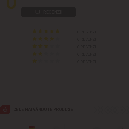
0
Colonița
RECENZII
Cricova
0 RECENZII
Cruzești
0 RECENZII
0 RECENZII
Dînceni
0 RECENZII
0 RECENZII
Dumbrava
Durlești
Ghidighici
Goianul Nou
CELE MAI VÂNDUTE PRODUSE
Grătiești