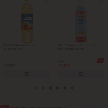
Ialoveni
Măgdăcești
Sîngera
Sociteni
FLORIS Ulei de floarea
DELICE Spuma hidratanta
soarelui 955ml
dupa bronz 150ml
Stăuceni
-12%
84.90
39.99
73.90
Tohatin
Trușeni
Vadul lui Vodă
Vatra