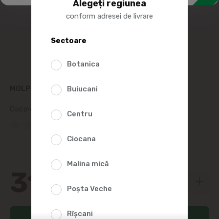
Alegeți regiunea
conform adresei de livrare
Sectoare
Botanica
MOLPED ABSORBANTE ULTRA NIGHT 7 BUC
Buiucani
Cod produs:
11592
Centru
(0 Recenzii)
Ciocana
Malina mică
31
00
Poșta Veche
Rîșcani
Adaugă în coș