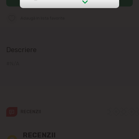
str. Albișoara (adresele din imediata
apropiere)
Adaugă în lista favorite
Telecentru
Descriere
Suburbii
#N/A
Băcioi
Bubuieci
Budești
Ciorescu
RECENZII
Codru
RECENZII