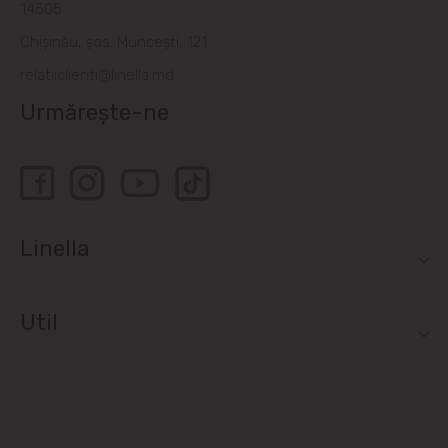
14505
Chișinău, șos. Muncești, 121
relatiiclienti@linella.md
Urmărește-ne
Linella
Util