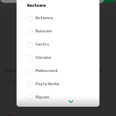
Sectoare
Botanica
Buiucani
Centru
Ciocana
MISSKIS HRANA UMEDA P/PISICI VITEL IN SOS 100G
Malina mică
Cod produs:
474061
Poșta Veche
(0 Recenzii)
Rîșcani
str. Albișoara (adresele din imediata
apropiere)