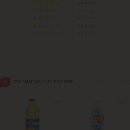
Cricova
0 RECENZII
0 RECENZII
Cruzești
0 RECENZII
0 RECENZII
Dînceni
0 RECENZII
Dumbrava
Durlești
Ghidighici
CELE MAI VÂNDUTE PRODUSE
Goianul Nou
Grătiești
Ialoveni