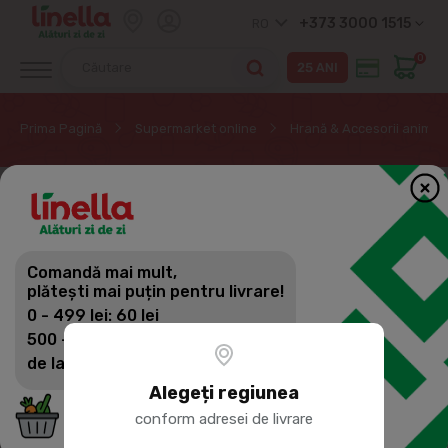
+373 3000 1515
RO
0
Prima Pagină
Supermarket online
Hrană & Accesorii animal
Comandă mai mult,
plătești mai puțin pentru livrare!
0 - 499 lei: 60 lei
500 - 1399 lei: 45 lei
de la 1400 lei: Livrare gratuită
Alegeți regiunea
conform adresei de livrare