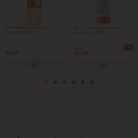
Măgdăcești
Sîngera
FLORIS Ulei de floarea
DELICE Spuma hidratanta
soarelui 955ml
dupa bronz 150ml
Sociteni
-12%
84.90
Stăuceni
39.99
73.90
Tohatin
Trușeni
Vadul lui Vodă
Vatra