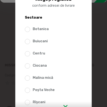
conform adresei de livrare
Sectoare
Botanica
Buiucani
Centru
MISSKIS HRANA UMEDA P/PISICI VITEL IN SOS 100G
Ciocana
Cod produs:
474061
Malina mică
(0 Recenzii)
Poșta Veche
Rîșcani