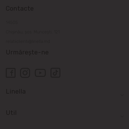
Contacte
14505
Chișinău, șos. Muncești, 121
relatiiclienti@linella.md
Urmărește-ne
Linella
Util