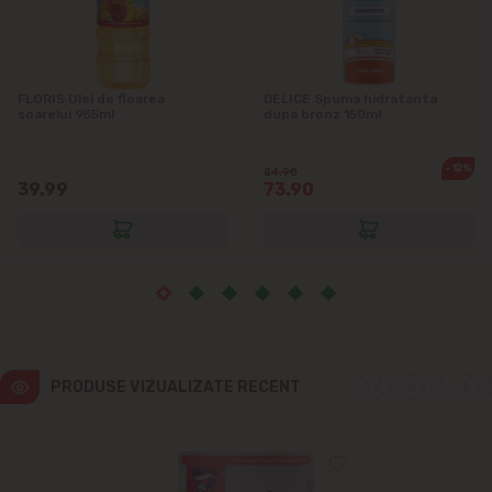
Ialoveni
Măgdăcești
FLORIS Ulei de floarea
DELICE Spuma hidratanta
soarelui 955ml
dupa bronz 150ml
Sîngera
-12%
84.90
Sociteni
39.99
73.90
Stăuceni
Tohatin
Trușeni
PRODUSE VIZUALIZATE RECENT
Vadul lui Vodă
Vatra