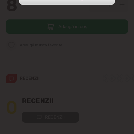
8
90
str. Albișoara (adresele din imediata
apropiere)
Adaugă în coș
Telecentru
Suburbii
Adaugă în lista favorite
Băcioi
Bubuieci
RECENZII
Budești
0
RECENZII
Ciorescu
RECENZII
Codru