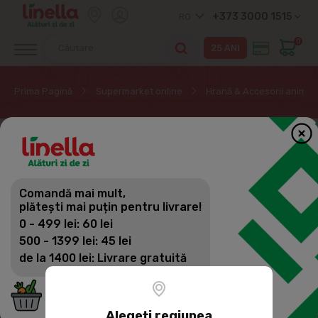
+373 3000 1515
RO
0
Prima Pagină
Supermarket online
Hrană & Accesorii animal
Comandă mai mult,
plătești mai puțin pentru livrare!
0 - 499 lei: 60 lei
500 - 1399 lei: 45 lei
de la 1400 lei: Livrare gratuită
Alegeți regiunea