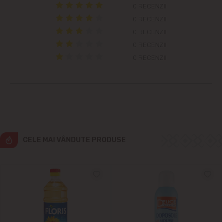
Colonița
0 RECENZII
0 RECENZII
Cricova
0 RECENZII
0 RECENZII
Cruzești
0 RECENZII
Dînceni
Dumbrava
Durlești
CELE MAI VÂNDUTE PRODUSE
Ghidighici
Goianul Nou
Grătiești