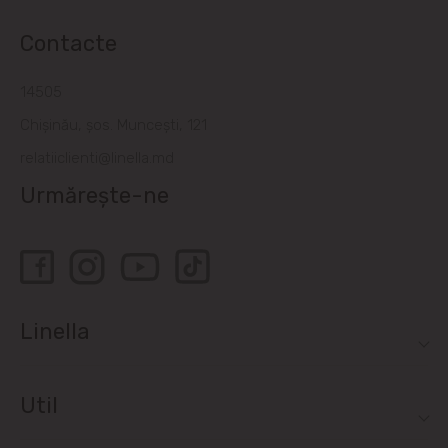
Contacte
14505
Chișinău, șos. Muncești, 121
relatiiclienti@linella.md
Urmărește-ne
Linella
Util