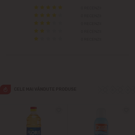
Colonița
0 RECENZII
0 RECENZII
Cricova
0 RECENZII
0 RECENZII
Cruzești
0 RECENZII
Dînceni
Dumbrava
Durlești
CELE MAI VÂNDUTE PRODUSE
Ghidighici
Goianul Nou
Grătiești