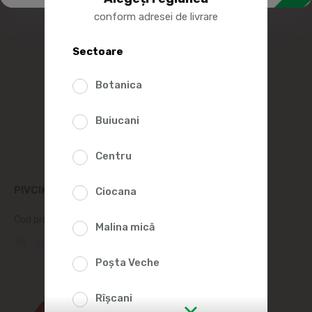
conform adresei de livrare
Sectoare
Botanica
Buiucani
Centru
PIVCIKI BASTONASE DIN CARNE DE VITA 50G
Ciocana
Cod produs:
2010549
Malina mică
(0 Recenzii)
Poșta Veche
14%
Rîșcani
99