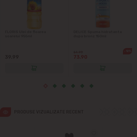
Ialoveni
Măgdăcești
FLORIS Ulei de floarea
DELICE Spuma hidratanta
Sîngera
soarelui 955ml
dupa bronz 150ml
-12%
Sociteni
84.90
39.99
73.90
Stăuceni
Tohatin
Trușeni
PRODUSE VIZUALIZATE RECENT
Vadul lui Vodă
Vatra