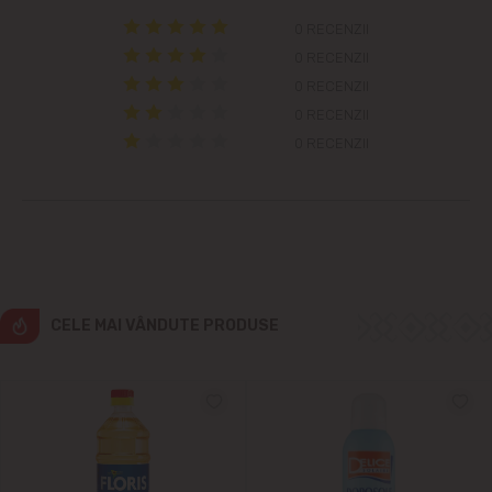
Colonița
0 RECENZII
0 RECENZII
Cricova
0 RECENZII
0 RECENZII
Cruzești
0 RECENZII
Dînceni
Dumbrava
Durlești
CELE MAI VÂNDUTE PRODUSE
Ghidighici
Goianul Nou
Grătiești