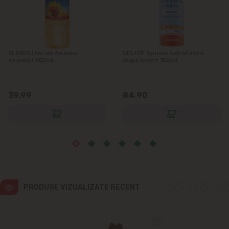
Ialoveni
Măgdăcești
FLORIS Ulei de floarea
DELICE Spuma hidratanta
Sîngera
soarelui 955ml
dupa bronz 150ml
Sociteni
39.99
84.90
Stăuceni
Tohatin
Trușeni
PRODUSE VIZUALIZATE RECENT
Vadul lui Vodă
Vatra