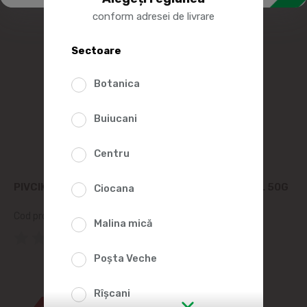
conform adresei de livrare
Sectoare
Botanica
Buiucani
Centru
PIVCIKI BASTONASE DIN CARNE DE PUI CASCAVAL 50G
Ciocana
Cod produs:
2010548
Malina mică
(0 Recenzii)
Poșta Veche
14%
Rîșcani
99