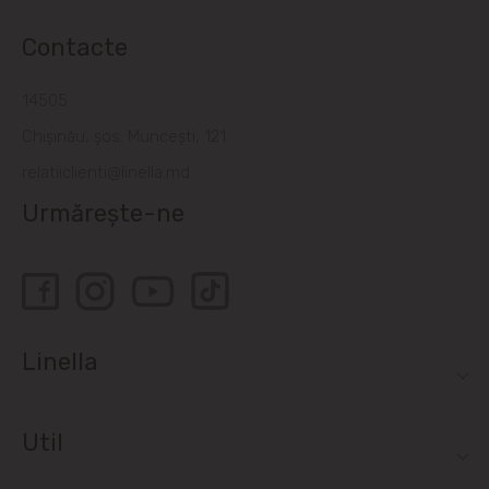
Contacte
14505
Chișinău, șos. Muncești, 121
relatiiclienti@linella.md
Urmărește-ne
Linella
Util