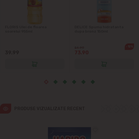
Ialoveni
Măgdăcești
FLORIS Ulei de floarea
DELICE Spuma hidratanta
soarelui 955ml
dupa bronz 150ml
Sîngera
-12%
84.90
Sociteni
39.99
73.90
Stăuceni
Tohatin
Trușeni
PRODUSE VIZUALIZATE RECENT
Vadul lui Vodă
Vatra