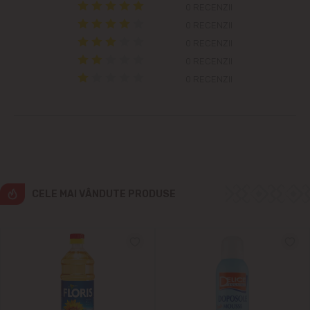
Colonița
0 RECENZII
0 RECENZII
Cricova
0 RECENZII
0 RECENZII
Cruzești
0 RECENZII
Dînceni
Dumbrava
Durlești
CELE MAI VÂNDUTE PRODUSE
Ghidighici
Goianul Nou
Grătiești