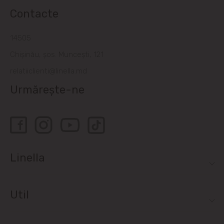
Contacte
14505
Chișinău, șos. Muncești, 121
relatiiclienti@linella.md
Urmărește-ne
Linella
Util