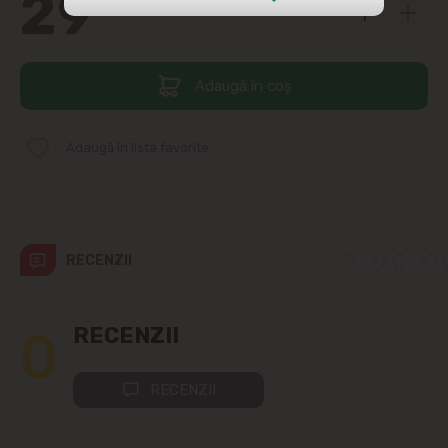
29
99
str. Albișoara (adresele din imediata
apropiere)
Adaugă în coș
Telecentru
Adaugă în lista favorite
Suburbii
Băcioi
Bubuieci
RECENZII
Budești
0
RECENZII
Ciorescu
RECENZII
Codru