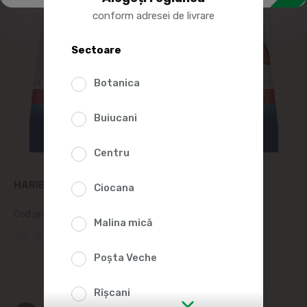
conform adresei de livrare
Sectoare
Botanica
Buiucani
Centru
HARIBO BOMBOANE GUMANTE STARMIX 100G
Ciocana
Cod produs:
218714
Malina mică
(0 Recenzii)
Poșta Veche
Rîșcani