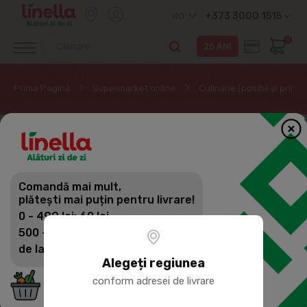
+373 3000 1515
RO
0
Prima Pagină
Supermarket online
Culinărie (posibil și prin
Comandă mai mult,
plătești mai puțin pentru livrare!
0 - 499 lei: 60 lei
500 - 1399 lei: 45 lei
de la 1400 lei: Livrare gratuită
Alegeți regiunea
conform adresei de livrare