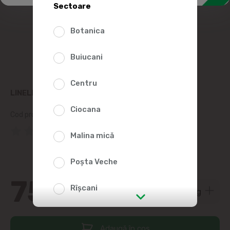
Sectoare
Botanica
Buiucani
Centru
LINELLA FRIGĂRUI DE PUI CU LEGUME, KG
Ciocana
Cod produs:
29600
(0 Recenzii)
Malina mică
Poșta Veche
75
25
Rîșcani
str. Albișoara (adresele din imediata
apropiere)
Adaugă în coș