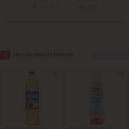
0 RECENZII
Cruzești
Dînceni
Dumbrava
CELE MAI VÂNDUTE PRODUSE
Durlești
Ghidighici
Goianul Nou
Grătiești
Ialoveni
FLORIS Ulei de floarea
DELICE Spuma hidratanta