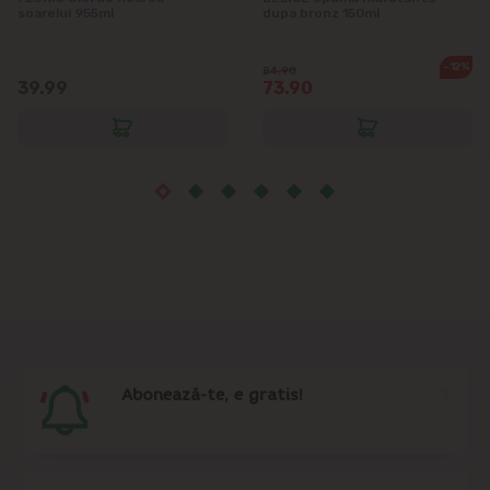
Măgdăcești
soarelui 955ml
dupa bronz 150ml
Sîngera
-12%
84.90
39.99
73.90
Sociteni
Stăuceni
Tohatin
Trușeni
Vadul lui Vodă
Abonează-te, e gratis!
Vatra