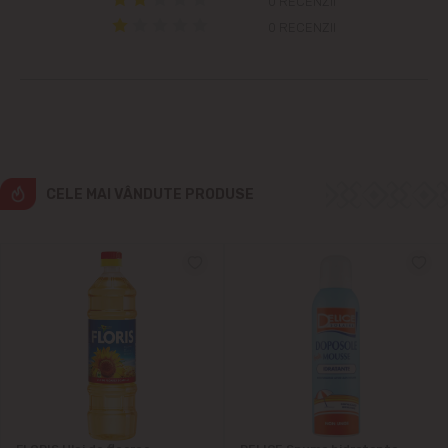
Grătiești
0 RECENZII
0 RECENZII
Ialoveni
Măgdăcești
Sîngera
CELE MAI VÂNDUTE PRODUSE
Sociteni
Stăuceni
Tohatin
Trușeni
Vadul lui Vodă