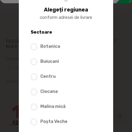
Alegeți regiunea
conform adresei de livrare
Sectoare
FELCE AZZURRA MON AMOUR GEL PENTRU SPALAT
Botanica
RUFE FRESH BLUE 1.56L
Cod produs:
390612
Buiucani
(0 Recenzii)
Centru
pentru alb și colorat
Ciocana
4%
120
Malina mică
85
Poșta Veche
127
20