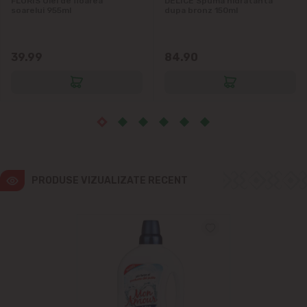
FLORIS Ulei de floarea
DELICE Spuma hidratanta
Vatra
soarelui 955ml
dupa bronz 150ml
39.99
84.90
PRODUSE VIZUALIZATE RECENT