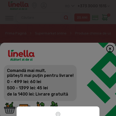
+373 3000 1515
RO
0
Prima Pagină
Supermarket online
Produse chimice de uz ca
EXCLUSIV ONLINE
Comandă mai mult,
plătești mai puțin pentru livrare!
0 - 499 lei: 60 lei
500 - 1399 lei: 45 lei
de la 1400 lei: Livrare gratuită