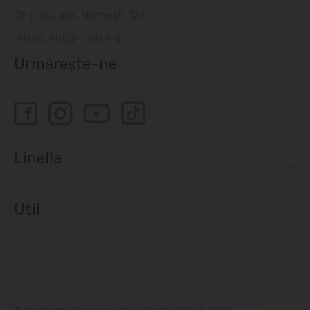
Chișinău, șos. Muncești, 121
relatiiclienti@linella.md
Urmărește-ne
Linella
Util