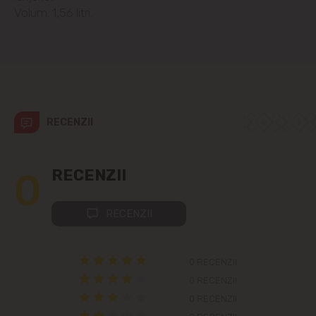
Volum: 1,56 litri.
Colonița
Cricova
Cruzești
RECENZII
Dînceni
0
RECENZII
Dumbrava
Durlești
RECENZII
Ghidighici
0 RECENZII
Goianul Nou
0 RECENZII
0 RECENZII