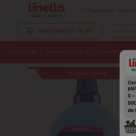
Regiunea Dvs.:
Alegeți r
SUPERMARKET ONLINE
Prima Pagină
Supermarket online
Produse chimice de uz
EXCLUSIV ONLINE
Com
plă
0 -
500
de 