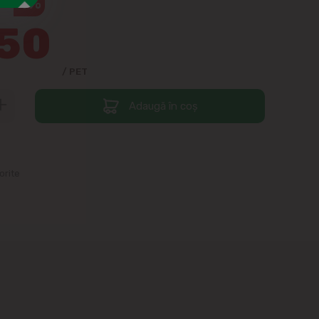
4%
.50
/ PET
Adaugă în coș
orite