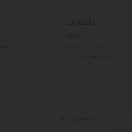
Contacte
a
14505
nțialitate
Chișinău, șos. Muncești, 121
relatiiclienti@linella.md
Elaborarea siteului - ilab.md