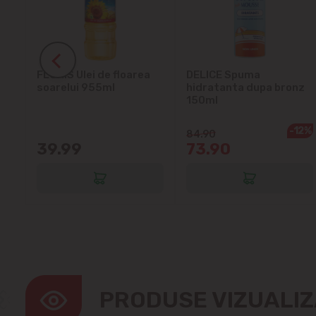
ra
FLORIS Ulei de floarea
DELICE Spuma
soarelui 955ml
hidratanta dupa bronz
150ml
-12%
84.90
39.99
73.90
PRODUSE VIZUALI