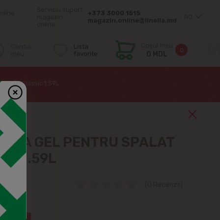
Serviciu suport
mîine
+373 3000 1515
magazin
RO
magazin.online@linella.md
online:
Coșul meu
Contul
Lista
0
meu
favorite
0 MDL
 rufe Classic 1.59L
URRA GEL PENTRU SPALAT
IC 1.59L
(0 Recenzii)