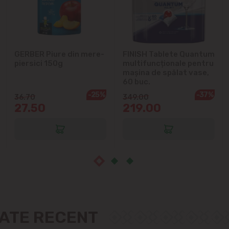
Măgdăcești
Sîngera
GERBER Piure din mere-
FINISH Tablete Quantum
piersici 150g
multifuncționale pentru
mașina de spălat vase,
Sociteni
60 buc.
-25%
-37%
36.70
349.00
Stăuceni
27.50
219.00
Tohatin
Trușeni
Vadul lui Vodă
Vatra
ZATE RECENT