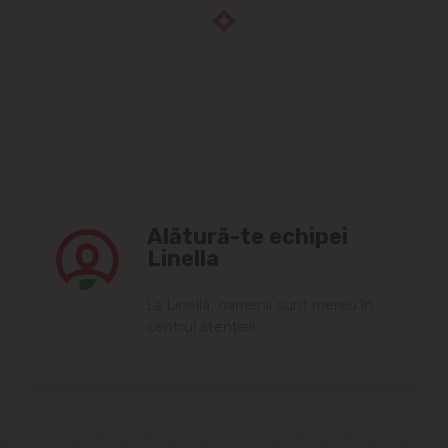
Alătură-te echipei
Linella
Lа Linellа, oаmenii sunt mereu în
centrul аtenției!