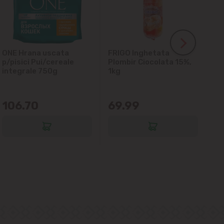
ONE Hrana uscata
FRIGO Inghetata
LA
p/pisici Pui/cereale
Plombir Ciocolata 15%,
gl
integrale 750g
1kg
106.70
69.99
6