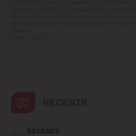
Felce Azzurra, sinonim cu experiența și tradiția italiană,
autentică și infailibilă cu o formulă eficientă concentrată 
clasic. Datorită unui amestec bogat de enzime, elimină pet
temperaturi scăzute, protejează țesuturile și reînnoiește
hainelor.
Volum: 1, 59 litri.
RECENZII
RECENZII