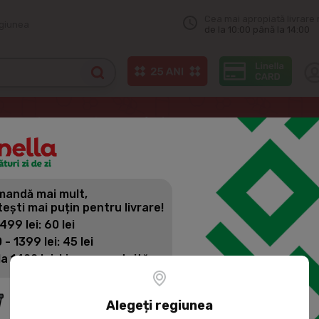
Cea mai apropiată livrare 
egiunea
de la 10:00 până la 14:00
 casnic
Detergenți pentru rufe
FELCE AZZURRA Gel pentru spalat
andă mai mult,
FELCE AZZ
tești mai puțin pentru livrare!
RUFE CLASS
 499 lei: 60 lei
 - 1399 lei: 45 lei
la 1400 lei: Livrare gratuită
Cod produs:
390611
pentru alb și colorat
Alegeți regiunea