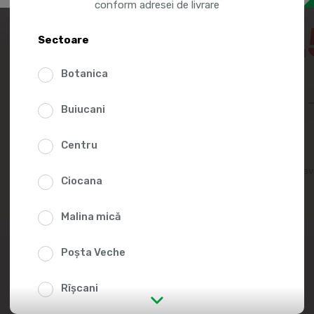
conform adresei de livrare
150
Sectoare
158.40
Botanica
Buiucani
Centru
Adaugă în lista fav
Ciocana
Malina mică
Poșta Veche
Rîșcani