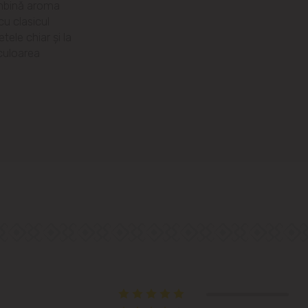
 îmbină aroma
str. Albișoara (adresele din imediata
cu clasicul
apropiere)
ele chiar și la
 culoarea
Telecentru
Suburbii
Băcioi
Bubuieci
Budești
Ciorescu
Codru
Colonița