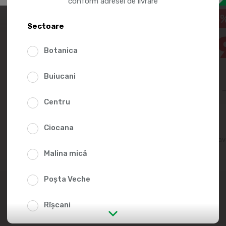
conform adresei de livrare
Curățare interior auto -
13
Sectoare
19.9
Botanica
23.10
Buiucani
Centru
Ciocana
Adaugă în lista fav
Malina mică
Poșta Veche
Rîșcani