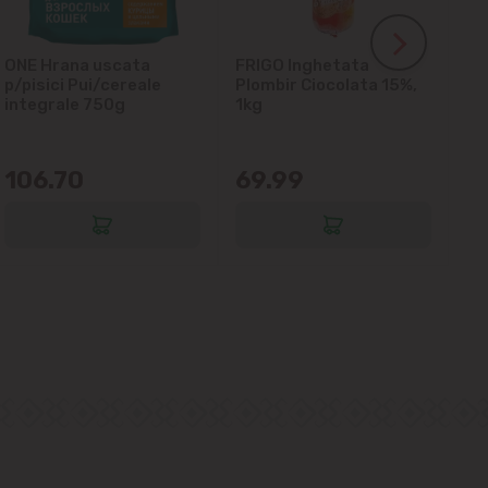
ONE Hrana uscata
FRIGO Inghetata
LA
p/pisici Pui/cereale
Plombir Ciocolata 15%,
gl
integrale 750g
1kg
106.70
69.99
6