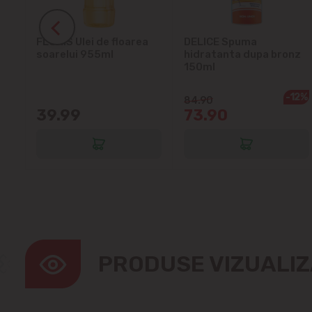
ra
FLORIS Ulei de floarea
DELICE Spuma
soarelui 955ml
hidratanta dupa bronz
150ml
-12%
84.90
39.99
73.90
PRODUSE VIZUALI