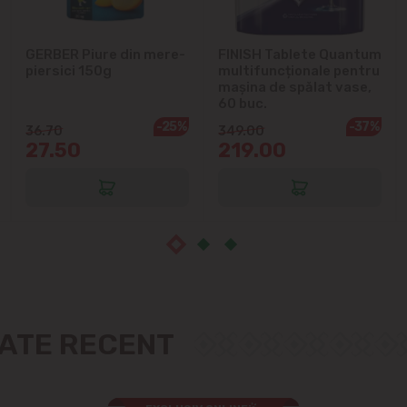
Măgdăcești
GERBER Piure din mere-
FINISH Tablete Quantum
piersici 150g
multifuncționale pentru
mașina de spălat vase,
Sîngera
60 buc.
-25%
-37%
36.70
349.00
Sociteni
27.50
219.00
Stăuceni
Tohatin
Trușeni
Vadul lui Vodă
ZATE RECENT
Vatra