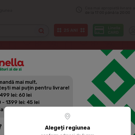
Cea mai apropiată livrare a
egiunea
de la 17:00 până la 20:00
Curatenie auto
FRESHMAKER AutoWipes Servetele umede p/u cur
andă mai mult,
FRESHMAKE
tești mai puțin pentru livrare!
UMEDE P/U
 499 lei: 60 lei
 - 1399 lei: 45 lei
40BUC
la 1400 lei: Livrare gratuită
Cod produs:
484064
Alegeți regiunea