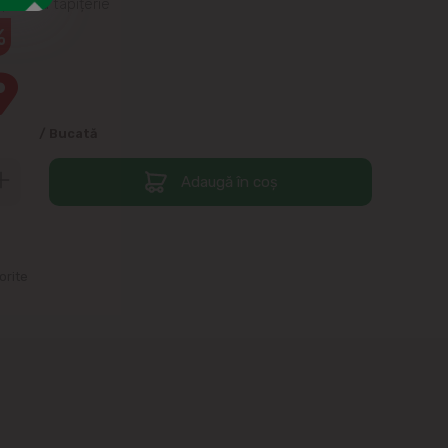
 pentru tapițerie
%
9
/ Bucată
Adaugă în coș
orite