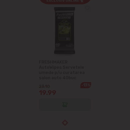
EXCLUSIV ONLINE
FRESHMAKER
AutoWipes Servetele
umede p/u curatarea
salon auto 40buc
-13%
23.10
19.99