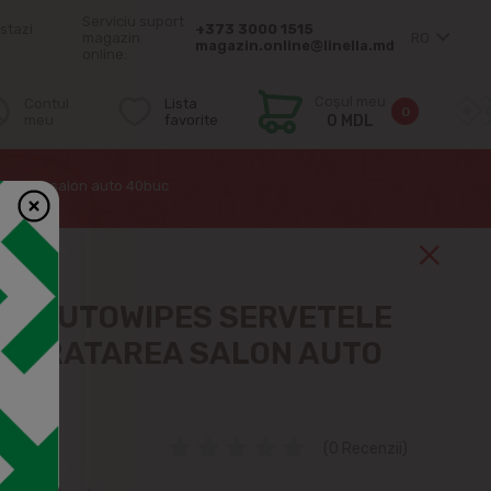
Serviciu suport
stazi
+373 3000 1515
magazin
RO
magazin.online@linella.md
online:
Coșul meu
Contul
Lista
0
meu
favorite
0 MDL
atarea salon auto 40buc
R AUTOWIPES SERVETELE
 CURATAREA SALON AUTO
(0 Recenzii)