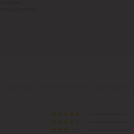
 curățarea
str. Albișoara (adresele din imediata
apropiere)
. Pachetul contine
Telecentru
Suburbii
Băcioi
Bubuieci
Budești
Ciorescu
Codru
Colonița