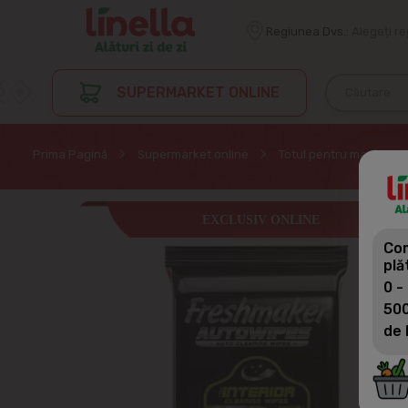
Regiunea Dvs.:
Alegeți r
SUPERMARKET ONLINE
Prima Pagină
Supermarket online
Totul pentru masina
EXCLUSIV ONLINE
Com
plă
0 -
500
de 