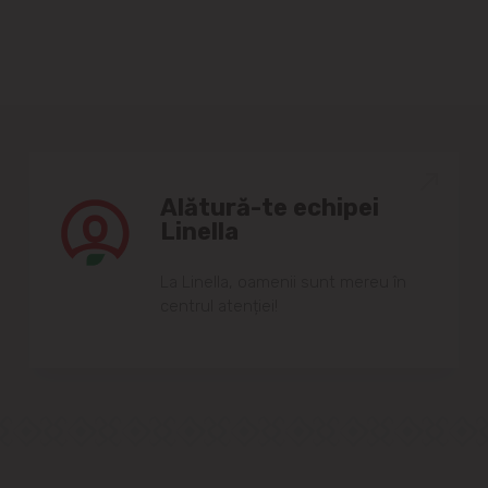
Alătură-te echipei
Linella
Lа Linellа, oаmenii sunt mereu în
centrul аtenției!