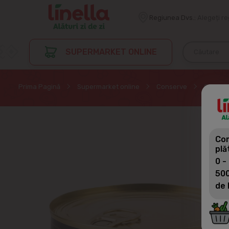
Regiunea Dvs.:
Alegeți r
SUPERMARKET ONLINE
Prima Pagină
Supermarket online
Conserve
Conserv
Com
plă
0 -
500
de 