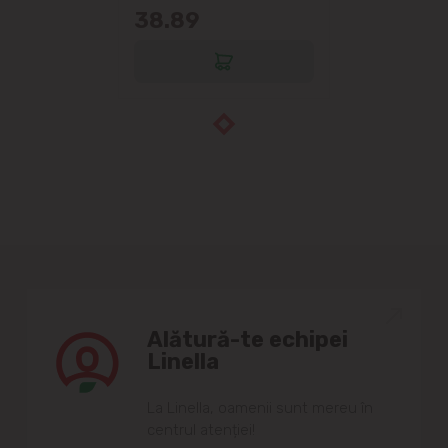
38.89
Alătură-te echipei
Linella
Lа Linellа, oаmenii sunt mereu în
centrul аtenției!