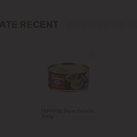
Măgdăcești
Sîngera
ZATE RECENT
Sociteni
Stăuceni
Tohatin
Trușeni
Vadul lui Vodă
PAMAPOL Dejun turistic
Vatra
300g