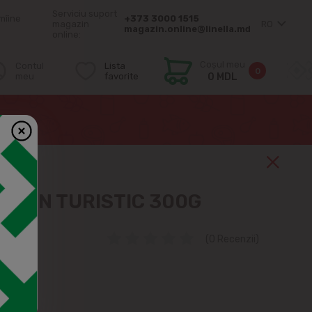
Serviciu suport
mîine
+373 3000 1515
magazin
RO
magazin.online@linella.md
online:
Coșul meu
Contul
Lista
0
meu
favorite
0 MDL
EJUN TURISTIC 300G
(0 Recenzii)