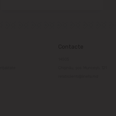
Contacte
a
14505
nțialitate
Chișinău, șos. Muncești, 121
relatiiclienti@linella.md