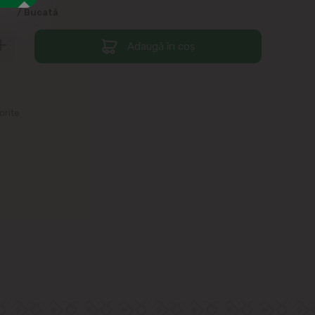
9
/ Bucată
Adaugă în coș
orite