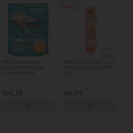
ONE Hrana uscata
FRIGO Inghetata
LA
p/pisici Pui/cereale
Plombir Ciocolata 15%,
gl
integrale 750g
1kg
106.70
69.99
6