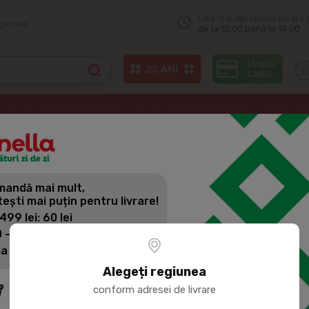
Cea mai apropiată livrare 
egiunea
de la 10:00 până la 14:00
e din carne
PAMAPOL Dejun turistic 300g
andă mai mult,
PAMAPOL D
tești mai puțin pentru livrare!
 499 lei: 60 lei
 - 1399 lei: 45 lei
Cod produs:
230228
la 1400 lei: Livrare gratuită
Alegeți regiunea
conform adresei de livrare