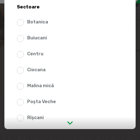
38.8
Sectoare
Botanica
Buiucani
Adaugă în lista fav
Centru
Ciocana
Malina mică
Poșta Veche
Rîșcani
str. Albișoara (adresele din imediata
apropiere)