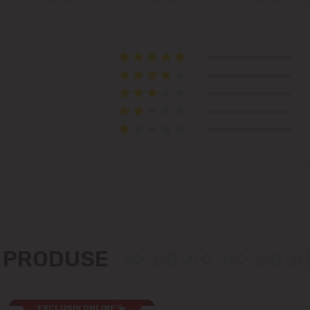
Telecentru
Suburbii
Băcioi
Bubuieci
Budești
Ciorescu
Codru
E PRODUSE
Colonița
EXCLUSIV ONLINE