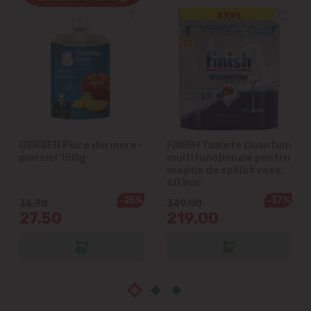
Cricova
Cruzești
Dînceni
Dumbrava
GERBER Piure din mere-
FINISH Tablete Quantum
Durlești
piersici 150g
multifuncționale pentru
mașina de spălat vase,
Ghidighici
60 buc.
-25%
-37%
36.70
349.00
27.50
219.00
Goianul Nou
Grătiești
Ialoveni