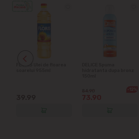
ra
FLORIS Ulei de floarea
DELICE Spuma
soarelui 955ml
hidratanta dupa bronz
150ml
-12%
84.90
39.99
73.90