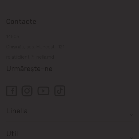
Contacte
14505
Chișinău, șos. Muncești, 121
relatiiclienti@linella.md
Urmărește-ne
Linella
Util