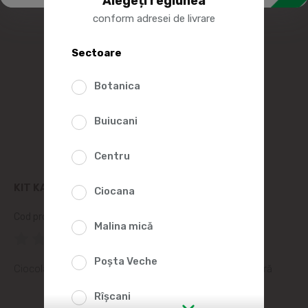
Alegeți regiunea
conform adresei de livrare
Sectoare
Botanica
Buiucani
Centru
KIT KAT CIOCOLATA CU CIOCOLATA DUBLA 99G
Ciocana
Cod produs:
2005122
Malina mică
(0 Recenzii)
Poșta Veche
Ciocolată cu lapte și neagră cu napolitană și umplutură
Rîșcani