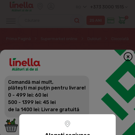
+373 3000 1515
RO
0
Prima Pagină
Supermarket online
Dulciuri
Ciocolată ta
Comandă mai mult,
plătești mai puțin pentru livrare!
0 - 499 lei: 60 lei
500 - 1399 lei: 45 lei
de la 1400 lei: Livrare gratuită