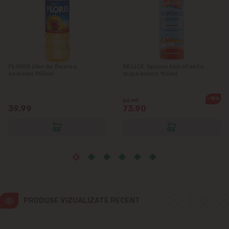
Ialoveni
Măgdăcești
Sîngera
FLORIS Ulei de floarea
DELICE Spuma hidratanta
soarelui 955ml
dupa bronz 150ml
Sociteni
-12%
84.90
39.99
73.90
Stăuceni
Tohatin
Trușeni
Vadul lui Vodă
PRODUSE VIZUALIZATE RECENT
Vatra