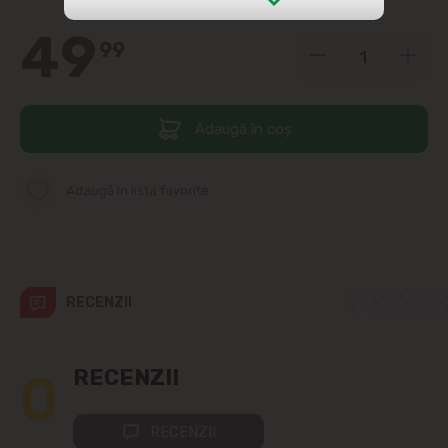
49
str. Albișoara (adresele din imediata
99
apropiere)
Telecentru
Adaugă în coș
Suburbii
Adaugă în lista favorite
Băcioi
Bubuieci
RECENZII
Budești
Ciorescu
0
RECENZII
Codru
RECENZII