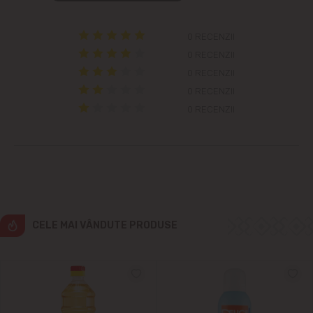
Colonița
0 RECENZII
Cricova
0 RECENZII
0 RECENZII
Cruzești
0 RECENZII
0 RECENZII
Dînceni
Dumbrava
Durlești
Ghidighici
CELE MAI VÂNDUTE PRODUSE
Goianul Nou
Grătiești