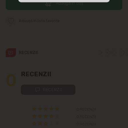
Adaugă în coș
str. Albișoara (adresele din imediata
apropiere)
Adaugă în lista favorite
Telecentru
Suburbii
RECENZII
Băcioi
Bubuieci
0
RECENZII
Budești
RECENZII
Ciorescu
0 RECENZII
Codru
0 RECENZII
0 RECENZII
Colonița