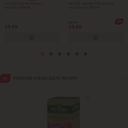
Ialoveni
FLORIS Ulei de floarea
DELICE Spuma hidratanta
soarelui 955ml
dupa bronz 150ml
Măgdăcești
-12%
84.90
39.99
73.90
Sîngera
Sociteni
Stăuceni
Tohatin
PRODUSE VIZUALIZATE RECENT
Trușeni
Vadul lui Vodă
Vatra