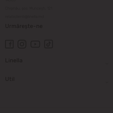
14505
Chișinău, șos. Muncești, 121
relatiiclienti@linella.md
Urmărește-ne
Linella
Util