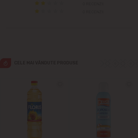
0 RECENZII
0 RECENZII
Cricova
Cruzești
Dînceni
Dumbrava
CELE MAI VÂNDUTE PRODUSE
Durlești
Ghidighici
Goianul Nou
Grătiești