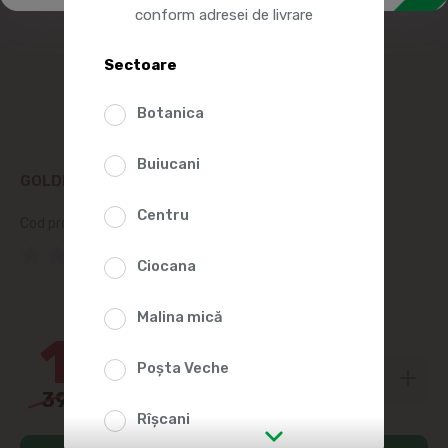
conform adresei de livrare
Sectoare
Botanica
Buiucani
GOLDEN VICTORIA CEAI RASPBERRY BLISS 25P
Centru
Cod produs:
2010657
(0 Recenzii)
Ciocana
50%
Malina mică
19
90
Poșta Veche
39
99
Rîșcani