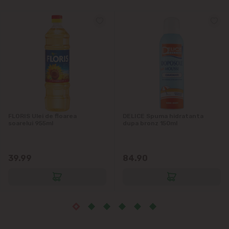
Măgdăcești
Sîngera
Sociteni
Stăuceni
FLORIS Ulei de floarea
DELICE Spuma hidratanta
Tohatin
soarelui 955ml
dupa bronz 150ml
Trușeni
39.99
84.90
Vadul lui Vodă
Vatra