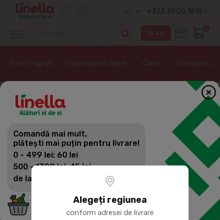
+373 3000 1515
RO
0
Prima Pagină
Supermarket online
Carne
Carne proasp
Comandă mai mult,
plătești mai puțin pentru livrare!
0 - 499 lei: 60 lei
500 - 1399 lei: 45 lei
de la 1400 lei: Livrare gratuită
Alegeți regiunea
conform adresei de livrare