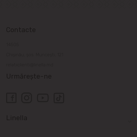
Contacte
14505
Chișinău, șos. Muncești, 121
relatiiclienti@linella.md
Urmărește-ne
Linella