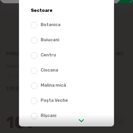
Sectoare
Botanica
Buiucani
PORUMBACA INIMI DE PUI REFRIGERAT CASEROLA 1KG
Centru
Cod produs:
74539
Ciocana
(0 Recenzii)
Malina mică
109.99
MDL/Kg
Poșta Veche
109
Rîșcani
99
str. Albișoara (adresele din imediata