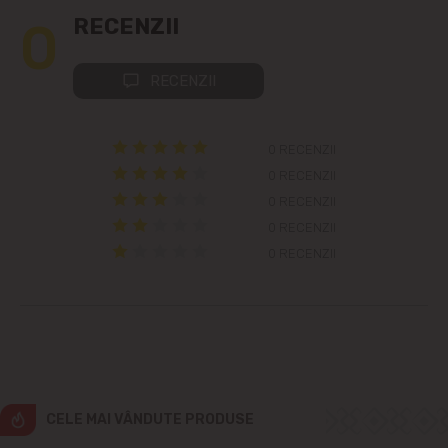
Cricova
0
RECENZII
Cruzești
RECENZII
Dînceni
0 RECENZII
Dumbrava
0 RECENZII
0 RECENZII
Durlești
0 RECENZII
0 RECENZII
Ghidighici
Goianul Nou
Grătiești
CELE MAI VÂNDUTE PRODUSE
Ialoveni