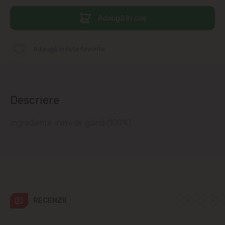
apropiere)
Adaugă în coș
Telecentru
Adaugă în lista favorite
Suburbii
Băcioi
Descriere
Bubuieci
Ingrediente: inimi de găină (100%).
Budești
Ciorescu
Codru
RECENZII
Colonița