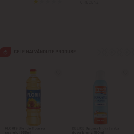
0 RECENZII
Ialoveni
Măgdăcești
Sîngera
CELE MAI VÂNDUTE PRODUSE
Sociteni
Stăuceni
Tohatin
Trușeni
Vadul lui Vodă
FLORIS Ulei de floarea
DELICE Spuma hidratanta
soarelui 955ml
dupa bronz 150ml