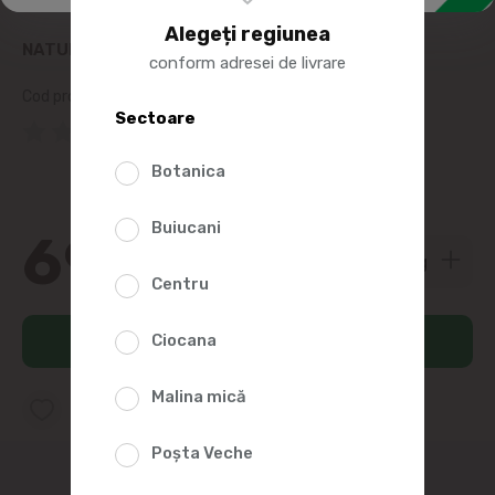
Alegeți regiunea
NATUR AGRO PIEPT DE PORC FIERT-AFUMAT
conform adresei de livrare
Cod produs:
199978
Sectoare
(0 Recenzii)
Botanica
Buiucani
69
00
Centru
Ciocana
Adaugă în coș
Malina mică
Adaugă în lista favorite
Poșta Veche