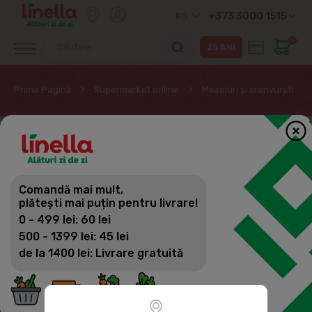
+373 3000 1515
RO
0
Prima Pagină
Supermarket online
Mezeluri și crenvurști
Comandă mai mult,
plătești mai puțin pentru livrare!
0 - 499 lei: 60 lei
500 - 1399 lei: 45 lei
de la 1400 lei: Livrare gratuită