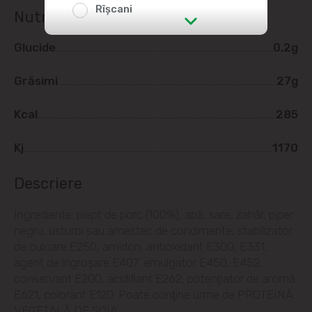
Rîșcani
Nutriție
str. Albișoara (adresele din imediata
Glucide
0,2g
apropiere)
Grăsimi
27g
Telecentru
Kcal
285
Suburbii
Kj
1170
Băcioi
Descriere
Bubuieci
Ingrediente: piept de porc (100%), apă, sare, zahăr, piper
negru, usturoi sau amestec de condimente, stabilizator
Budești
de culoare E250, amidon, antioxidant E300, E331,
agent de îngroşare E407, emulgator E450, E452,
Ciorescu
conservant E200, acidifiant E262, potenţiator de aromă
E621, colorant E120. Poate conţine urme de PROTEINĂ
Codru
VEGETALĂ DE SOIA.