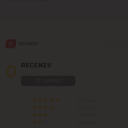
Colonița
Cricova
Cruzești
RECENZII
Dînceni
0
RECENZII
Dumbrava
RECENZII
Durlești
Ghidighici
0 RECENZII
0 RECENZII
Goianul Nou
0 RECENZII
0 RECENZII
Grătiești