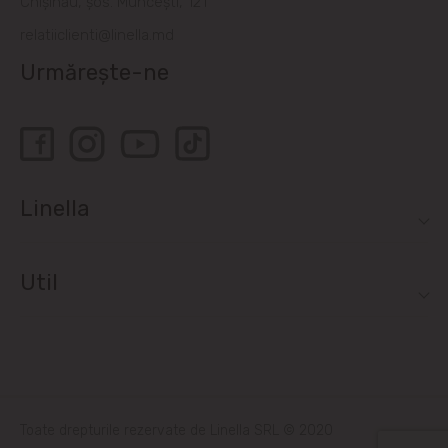
Chișinău, șos. Muncești, 121
relatiiclienti@linella.md
Urmărește-ne
Linella
Util
Toate drepturile rezervate de Linella SRL © 2020