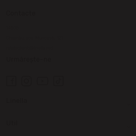
Contacte
14505
Chișinău, șos. Muncești, 121
relatiiclienti@linella.md
Urmărește-ne
Linella
Util