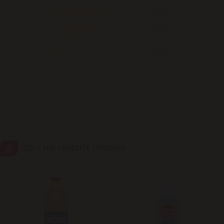
Colonița
0 RECENZII
0 RECENZII
Cricova
0 RECENZII
0 RECENZII
Cruzești
0 RECENZII
Dînceni
Dumbrava
Durlești
CELE MAI VÂNDUTE PRODUSE
Ghidighici
Goianul Nou
Grătiești