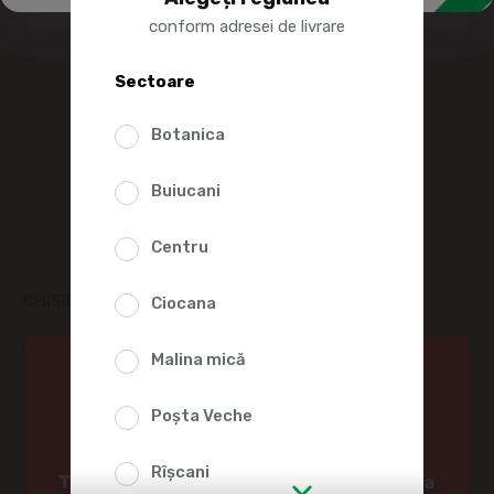
conform adresei de livrare
Sectoare
Botanica
Buiucani
Centru
CHISINAU BERE GOLD ST 0.5L
Ciocana
Cod produs:
2010179
Ai 18 ani?
Malina mică
(0 Recenzii)
Poșta Veche
Da
Nu
49%
Rîșcani
Trebuie să aveți cel puțin 18 ani pentru a
99