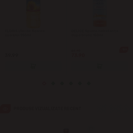
Ialoveni
Măgdăcești
FLORIS Ulei de floarea
DELICE Spuma hidratanta
Sîngera
soarelui 955ml
dupa bronz 150ml
-12%
Sociteni
84.90
39.99
73.90
Stăuceni
Tohatin
Trușeni
PRODUSE VIZUALIZATE RECENT
Vadul lui Vodă
Vatra