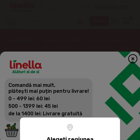
+373 3000 1515
RO
0
Prima Pagină
Supermarket online
Băuturi alcoolice
Ber
Comandă mai mult,
plătești mai puțin pentru livrare!
0 - 499 lei: 60 lei
500 - 1399 lei: 45 lei
de la 1400 lei: Livrare gratuită
Alegeți regiunea