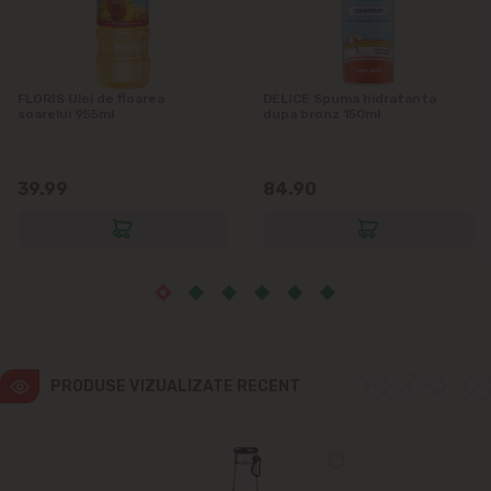
Ialoveni
Măgdăcești
FLORIS Ulei de floarea
DELICE Spuma hidratanta
soarelui 955ml
dupa bronz 150ml
Sîngera
Sociteni
39.99
84.90
Stăuceni
Tohatin
Trușeni
PRODUSE VIZUALIZATE RECENT
Vadul lui Vodă
Vatra