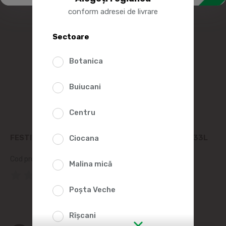
conform adresei de livrare
Sectoare
Botanica
Buiucani
Centru
FESTIVAL BAUTURA SLAB ALCOOLICA MOJITO 0.33L
Ciocana
Cod produs:
2011944
Malina mică
(0 Recenzii)
Poșta Veche
Rîșcani