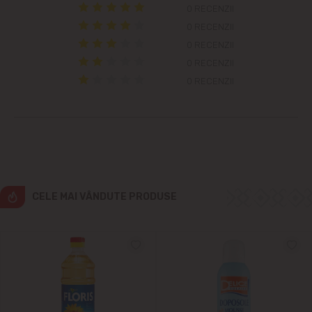
Colonița
0 RECENZII
0 RECENZII
Cricova
0 RECENZII
0 RECENZII
Cruzești
0 RECENZII
Dînceni
Dumbrava
Durlești
CELE MAI VÂNDUTE PRODUSE
Ghidighici
Goianul Nou
Grătiești