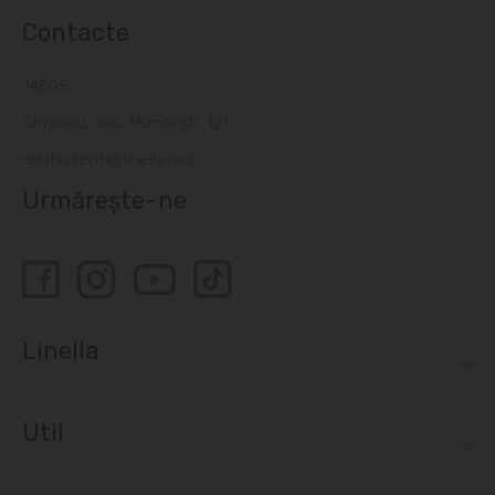
Contacte
14505
Chișinău, șos. Muncești, 121
relatiiclienti@linella.md
Urmărește-ne
Linella
Util