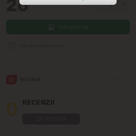
26
29
str. Albișoara (adresele din imediata
apropiere)
Adaugă în coș
Telecentru
Suburbii
Adaugă în lista favorite
Băcioi
Bubuieci
RECENZII
Budești
0
RECENZII
Ciorescu
RECENZII
Codru