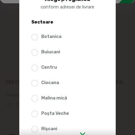
conform adresei de livrare
Sectoare
Botanica
Buiucani
Centru
FESTIVAL BAUTURA SLAB ALCOOLICA MOJITO 0.33L
Ciocana
Cod produs:
2011944
Malina mică
(0 Recenzii)
Poșta Veche
Rîșcani