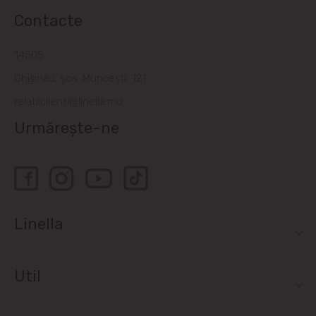
Contacte
14505
Chișinău, șos. Muncești, 121
relatiiclienti@linella.md
Urmărește-ne
Linella
Util