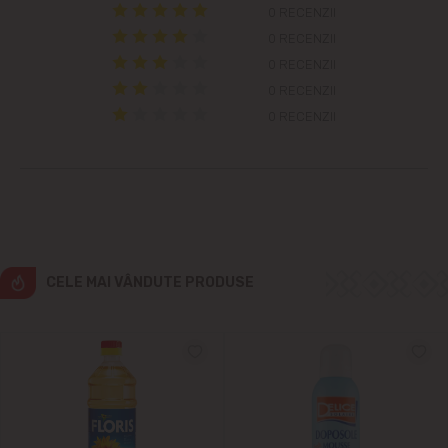
Colonița
0 RECENZII
0 RECENZII
Cricova
0 RECENZII
0 RECENZII
Cruzești
0 RECENZII
Dînceni
Dumbrava
Durlești
CELE MAI VÂNDUTE PRODUSE
Ghidighici
Goianul Nou
Grătiești