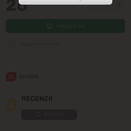
26
29
str. Albișoara (adresele din imediata
apropiere)
Adaugă în coș
Telecentru
Suburbii
Adaugă în lista favorite
Băcioi
Bubuieci
RECENZII
Budești
0
RECENZII
Ciorescu
RECENZII
Codru