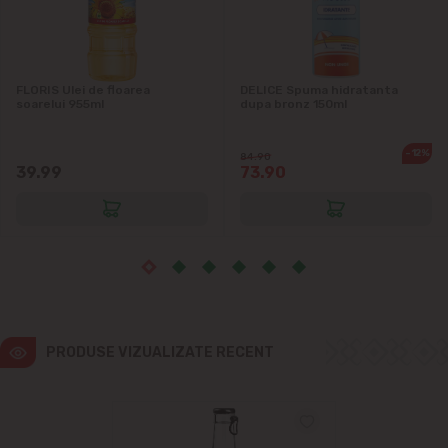
Ialoveni
Măgdăcești
FLORIS Ulei de floarea
DELICE Spuma hidratanta
soarelui 955ml
dupa bronz 150ml
Sîngera
-12%
84.90
Sociteni
39.99
73.90
Stăuceni
Tohatin
Trușeni
PRODUSE VIZUALIZATE RECENT
Vadul lui Vodă
Vatra