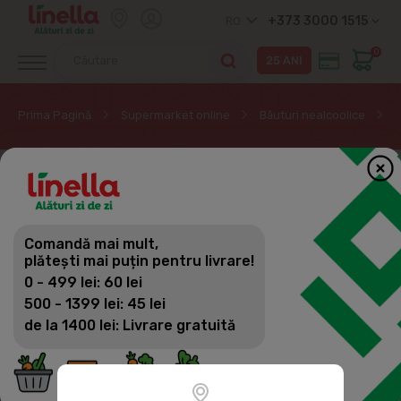
+373 3000 1515
RO
0
Prima Pagină
Supermarket online
Băuturi nealcoolice
B
Comandă mai mult,
plătești mai puțin pentru livrare!
0 - 499 lei: 60 lei
500 - 1399 lei: 45 lei
de la 1400 lei: Livrare gratuită