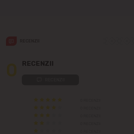
Colonița
Cricova
RECENZII
Cruzești
Dînceni
0
RECENZII
Dumbrava
RECENZII
Durlești
0 RECENZII
Ghidighici
0 RECENZII
0 RECENZII
Goianul Nou
0 RECENZII
0 RECENZII
Grătiești