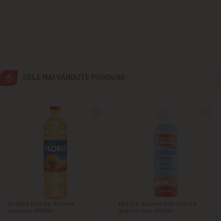
Ialoveni
Măgdăcești
Sîngera
CELE MAI VÂNDUTE PRODUSE
Sociteni
Stăuceni
Tohatin
Trușeni
Vadul lui Vodă
FLORIS Ulei de floarea
DELICE Spuma hidratanta
soarelui 955ml
dupa bronz 150ml