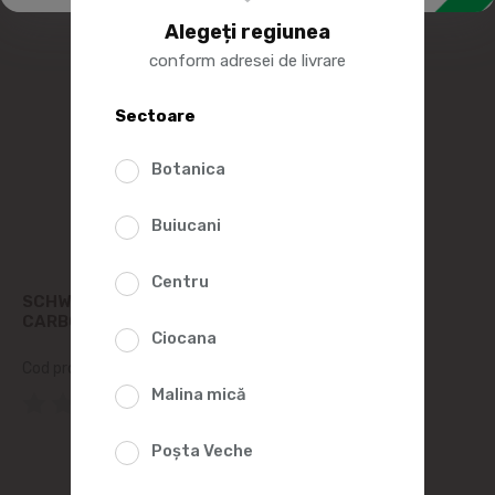
Alegeți regiunea
conform adresei de livrare
Sectoare
Botanica
Buiucani
Centru
SCHWEPPES BAUTURA RACORITOARE LAMIE
CARBOGAZOASA 1L
Ciocana
Cod produs:
199454
Malina mică
(0 Recenzii)
Poșta Veche