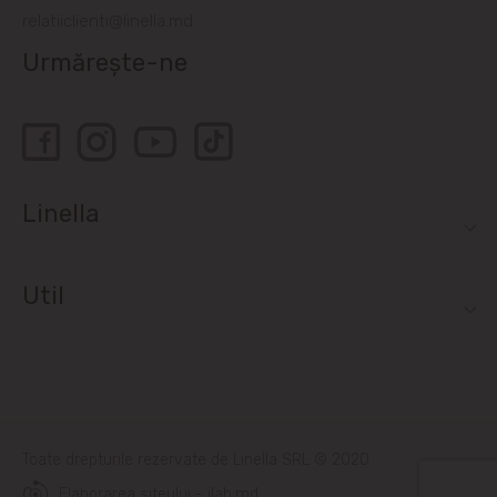
relatiiclienti@linella.md
Urmărește-ne
Linella
Util
Toate drepturile rezervate de Linella SRL © 2020
Elaborarea siteului - ilab.md