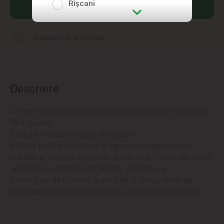
Rîșcani
Adaugă în coș
str. Albișoara (adresele din imediata
apropiere)
Adaugă în lista favorite
Telecentru
Descriere
Suburbii
Un remediu eficient pentru curățarea oricăror suprafețe
Băcioi
fără spălare.
Înlătură murdăria și pete de grăsimi.
Bubuieci
Potrivit pentru curățarea aragazelor, dulapurilor de
bucătărie, lavoare, chiuvete și robinete, mese, uși, pereți
Budești
acoperiți cu material din plastic, jaluzele s.a.
Instrucţiuni de utilizare: înainte de a utiliza, verificaţi
Ciorescu
întotdeauna rezistenţa culorii pe o zonă neobservată.
Codru