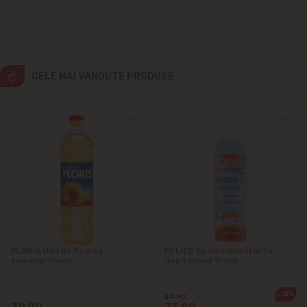
Ialoveni
Măgdăcești
CELE MAI VÂNDUTE PRODUSE
Sîngera
Sociteni
Stăuceni
Tohatin
Trușeni
FLORIS Ulei de floarea
DELICE Spuma hidratanta
soarelui 955ml
dupa bronz 150ml
Vadul lui Vodă
-12%
84.90