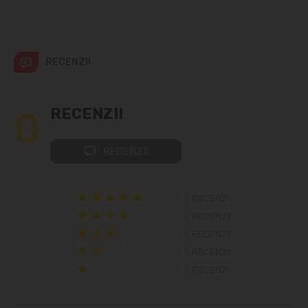
Colonița
Cricova
RECENZII
Cruzești
0
RECENZII
Dînceni
RECENZII
Dumbrava
Durlești
0 RECENZII
0 RECENZII
Ghidighici
0 RECENZII
0 RECENZII
Goianul Nou
0 RECENZII
Grătiești