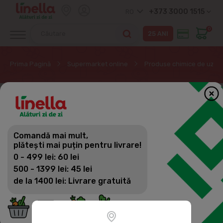
+373 3000 1515
RO
0
Prima Pagină
Supermarket online
Produse chimice de uz ca
EXCLUSIV ONLINE
Comandă mai mult,
plătești mai puțin pentru livrare!
0 - 499 lei: 60 lei
500 - 1399 lei: 45 lei
de la 1400 lei: Livrare gratuită