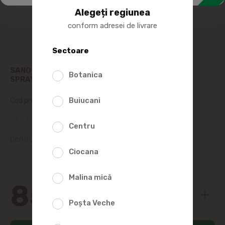
Alegeți regiunea
conform adresei de livrare
Sectoare
SANO SOLUTIE UNIVERSALĂ DE CURĂȚARE
Botanica
SPRAY&WIPE 750ML
Buiucani
Cod produs:
32659
(0 Recenzii)
Centru
pentru curățarea oricăror suprafețe
Ciocana
Malina mică
85
50
Poșta Veche