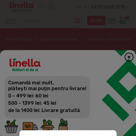
+373 3000 1515
RO
0
Prima Pagină
Supermarket online
Produse chimice de uz ca
EXCLUSIV ONLINE
Comandă mai mult,
plătești mai puțin pentru livrare!
0 - 499 lei: 60 lei
500 - 1399 lei: 45 lei
de la 1400 lei: Livrare gratuită