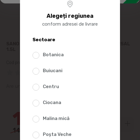
Alegeți regiunea
conform adresei de livrare
Sectoare
SANO SOLUTIE UNIVERSALA CU OȚET JET UNIVERSAL
1.5L
Botanica
Cod produs:
390582
Buiucani
(0 Recenzii)
Are un parfum de lavandă
Centru
5%
Ciocana
137
55
Malina mică
144
80
Poșta Veche