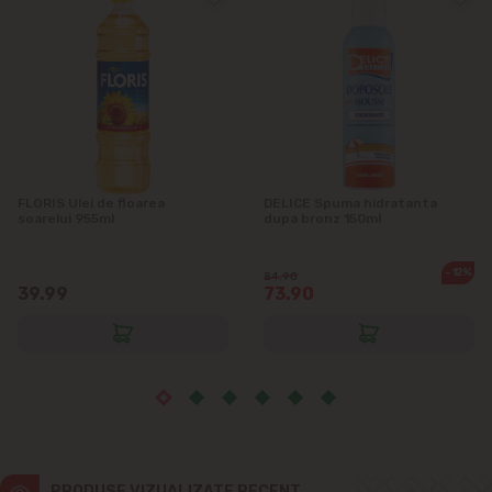
Vatra
FLORIS Ulei de floarea
DELICE Spuma hidratanta
soarelui 955ml
dupa bronz 150ml
-12%
84.90
39.99
73.90
PRODUSE VIZUALIZATE RECENT