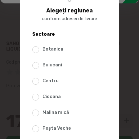
Alegeți regiunea
conform adresei de livrare
Sectoare
SANO SOLUTIE DE CURATARE CANALIZARE DRAIN
LIQUID 1L
Botanica
Cod produs:
235316
Buiucani
(0 Recenzii)
Centru
Potrivit pentru îngriire profilactică
Ciocana
Malina mică
178
70
Poșta Veche