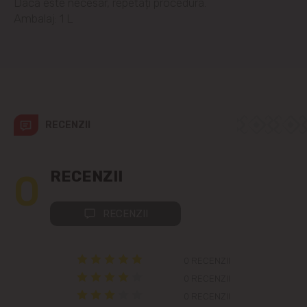
Dacă este necesar, repetați procedura.
Ambalaj: 1 L
Colonița
Cricova
Cruzești
RECENZII
Dînceni
Dumbrava
0
RECENZII
Durlești
RECENZII
Ghidighici
0 RECENZII
Goianul Nou
0 RECENZII
0 RECENZII