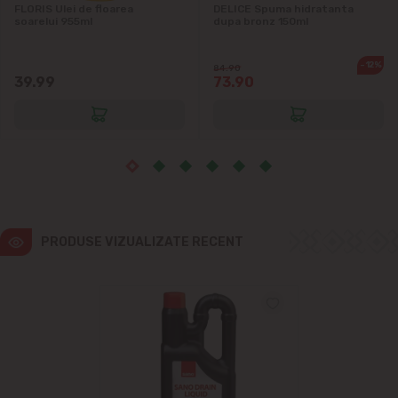
FLORIS Ulei de floarea
DELICE Spuma hidratanta
Vatra
soarelui 955ml
dupa bronz 150ml
-12%
84.90
39.99
73.90
PRODUSE VIZUALIZATE RECENT