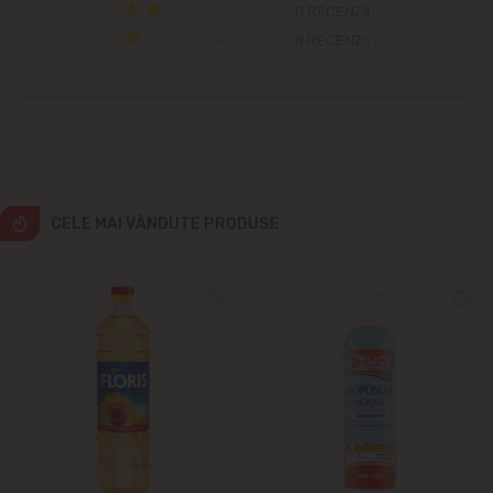
Grătiești
0 RECENZII
0 RECENZII
Ialoveni
Măgdăcești
Sîngera
CELE MAI VÂNDUTE PRODUSE
Sociteni
Stăuceni
Tohatin
Trușeni
Vadul lui Vodă