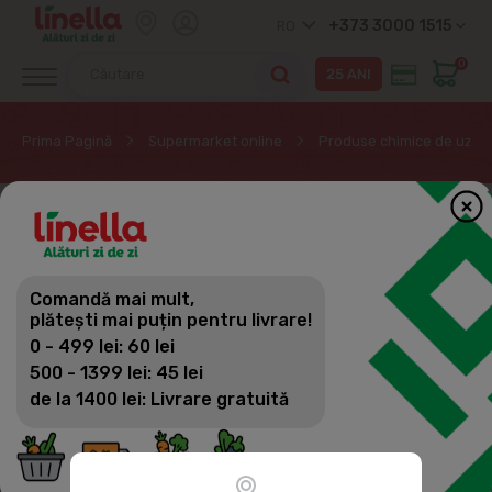
+373 3000 1515
RO
0
Prima Pagină
Supermarket online
Produse chimice de uz ca
EXCLUSIV ONLINE
Comandă mai mult,
plătești mai puțin pentru livrare!
0 - 499 lei: 60 lei
500 - 1399 lei: 45 lei
de la 1400 lei: Livrare gratuită