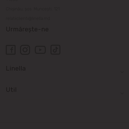
Chișinău, șos. Muncești, 121
relatiiclienti@linella.md
Urmărește-ne
Linella
Util