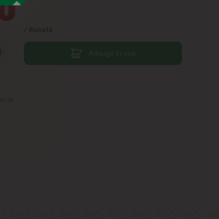
0
/ Bucată
Adaugă în coș
orite