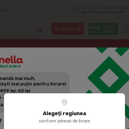
Cea mai apropiată livrare a
egiunea
de la 17:00 până la 20:00
mentația copiilor
GERBER Piure din mere-piersici 150g
andă mai mult,
GERBER PIU
tești mai puțin pentru livrare!
150G
 499 lei: 60 lei
 - 1399 lei: 45 lei
la 1400 lei: Livrare gratuită
Cod produs:
420841
Alegeți regiunea
2
conform adresei de livrare