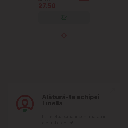
27.50
Alătură-te echipei
Linella
Lа Linellа, oаmenii sunt mereu în
centrul аtenției!