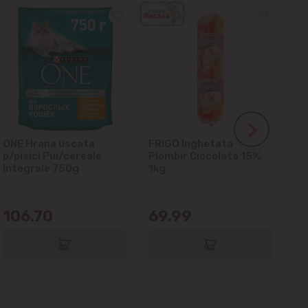
ONE Hrana uscata
FRIGO Inghetata
LA
p/pisici Pui/cereale
Plombir Ciocolata 15%,
gl
integrale 750g
1kg
106.70
69.99
6