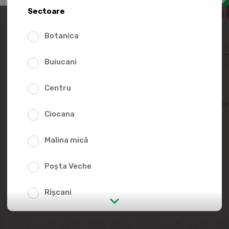
27.5
Sectoare
36.70
Botanica
Buiucani
Centru
Adaugă în lista fav
Ciocana
Malina mică
Poșta Veche
Rîșcani
str. Albișoara (adresele din imediata
apropiere)