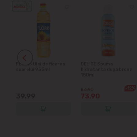
ra
FLORIS Ulei de floarea
DELICE Spuma
soarelui 955ml
hidratanta dupa bronz
150ml
-12%
84.90
39.99
73.90