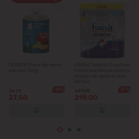
Cricova
Cruzești
Dînceni
Dumbrava
GERBER Piure din mere-
FINISH Tablete Quantum
Durlești
piersici 150g
multifuncționale pentru
mașina de spălat vase,
Ghidighici
60 buc.
-25%
-37%
36.70
349.00
27.50
219.00
Goianul Nou
Grătiești
Ialoveni