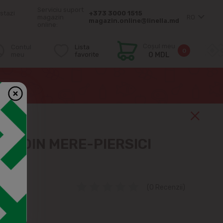
Serviciu suport
stazi
+373 3000 1515
magazin
RO
magazin.online@linella.md
online:
Coșul meu
Contul
Lista
0
meu
favorite
0 MDL
RE DIN MERE-PIERSICI
(0 Recenzii)
5%