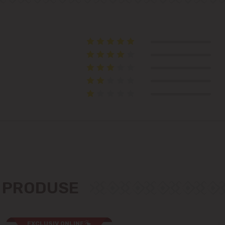
Telecentru
Suburbii
Băcioi
Bubuieci
Budești
Ciorescu
Codru
E PRODUSE
Colonița
EXCLUSIV ONLINE