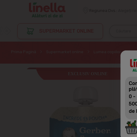
Regiunea Dvs.:
Alegeți r
SUPERMARKET ONLINE
Prima Pagină
Supermarket online
Lumea copiilor
Ali
EXCLUSIV ONLINE
Com
plă
0 -
500
de 