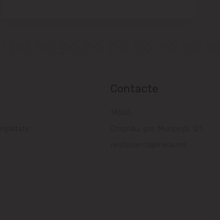
Contacte
a
14505
nțialitate
Chișinău, șos. Muncești, 121
relatiiclienti@linella.md