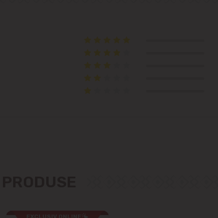
Telecentru
Suburbii
Băcioi
Bubuieci
Budești
Ciorescu
Codru
E PRODUSE
Colonița
EXCLUSIV ONLINE