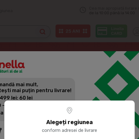
Cea mai apropiată livrare 
egiunea
de la 10:00 până la 14:00
arbatori
Accesorii pentru sarbatori
Set baloane latex p-u BAIET
andă mai mult,
SET BALOAN
tești mai puțin pentru livrare!
BUC
 499 lei: 60 lei
 - 1399 lei: 45 lei
la 1400 lei: Livrare gratuită
Cod produs:
138571
Alegeți regiunea
conform adresei de livrare