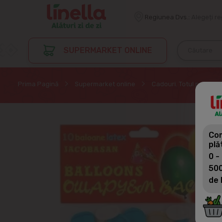
Regiunea Dvs.:
Alegeți r
SUPERMARKET ONLINE
Prima Pagină
Supermarket online
Cadouri. Totul pentru s
Com
plă
0 -
500
de 