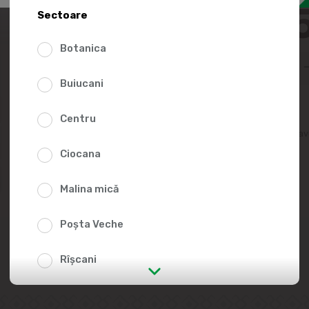
24.2
Sectoare
Botanica
Buiucani
Centru
Adaugă în lista fav
Ciocana
Malina mică
Poșta Veche
Rîșcani
str. Albișoara (adresele din imediata
apropiere)