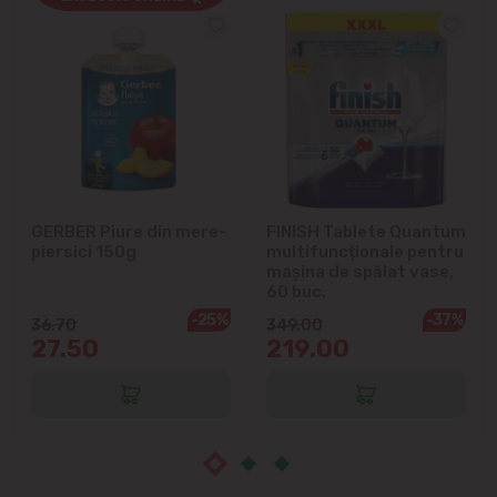
Cricova
Cruzești
Dînceni
Dumbrava
GERBER Piure din mere-
FINISH Tablete Quantum
Durlești
piersici 150g
multifuncționale pentru
mașina de spălat vase,
Ghidighici
60 buc.
-25%
-37%
36.70
349.00
27.50
219.00
Goianul Nou
Grătiești
Ialoveni