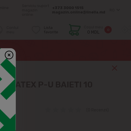
Serviciu suport
mîine
+373 3000 1515
magazin
RO
magazin.online@linella.md
online:
Coșul meu
Contul
Lista
0
meu
favorite
0 MDL
I 10 buc
E LATEX P-U BAIETI 10
(0 Recenzii)