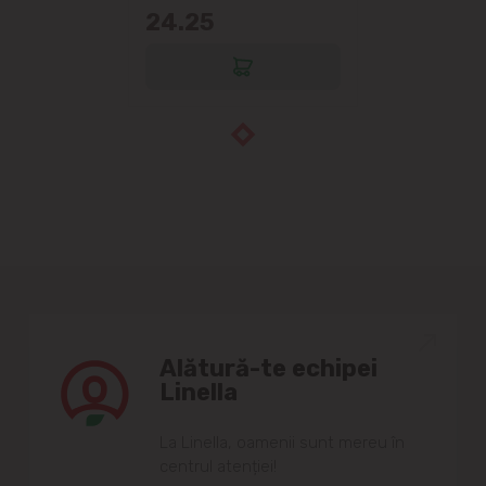
24.25
Alătură-te echipei
Linella
Lа Linellа, oаmenii sunt mereu în
centrul аtenției!