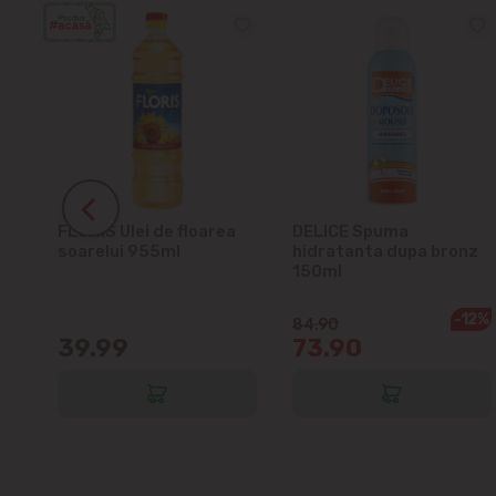
ra
FLORIS Ulei de floarea
DELICE Spuma
soarelui 955ml
hidratanta dupa bronz
150ml
-12%
84.90
39.99
73.90