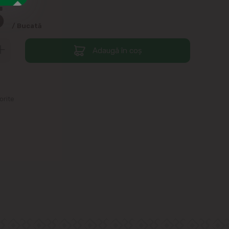
5
/ Bucată
Adaugă în coș
orite