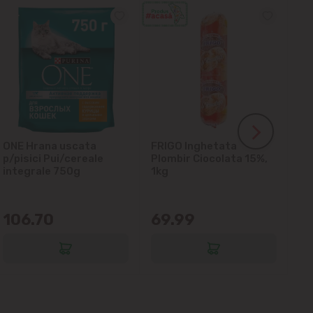
ONE Hrana uscata
FRIGO Inghetata
LA
p/pisici Pui/cereale
Plombir Ciocolata 15%,
gl
integrale 750g
1kg
106.70
69.99
6