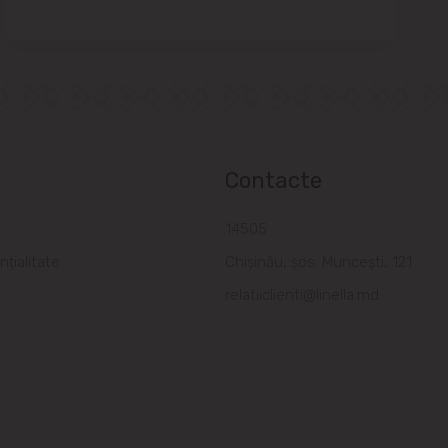
Contacte
a
14505
nțialitate
Chișinău, șos. Muncești, 121
relatiiclienti@linella.md