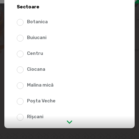
42.4
Sectoare
Botanica
Buiucani
Adaugă în lista fav
Centru
Ciocana
Malina mică
Poșta Veche
Rîșcani
str. Albișoara (adresele din imediata
apropiere)