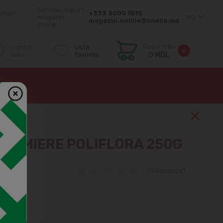
Serviciu suport
stazi
+373 3000 1515
magazin
RO
magazin.online@linella.md
online:
Coșul meu
Contul
Lista
0
meu
favorite
0 MDL
UN MIERE POLIFLORA 250G
(0 Recenzii)