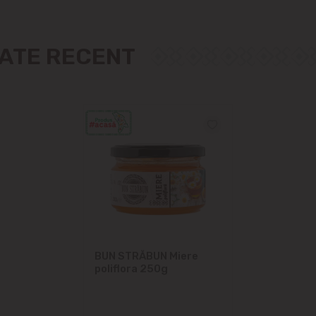
Măgdăcești
Sîngera
ZATE RECENT
Sociteni
Stăuceni
Tohatin
Trușeni
Vadul lui Vodă
BUN STRĂBUN Miere
Vatra
poliflora 250g