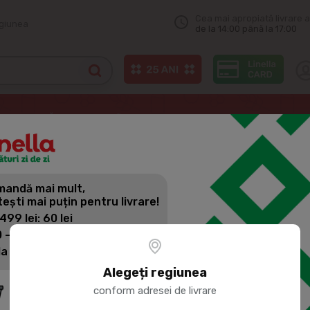
Cea mai apropiată livrare a
egiunea
de la 14:00 până la 17:00
BUN STRĂBUN Miere poliflora 250g
andă mai mult,
BUN STRĂB
tești mai puțin pentru livrare!
 499 lei: 60 lei
 - 1399 lei: 45 lei
Cod produs:
278914
la 1400 lei: Livrare gratuită
Alegeți regiunea
conform adresei de livrare