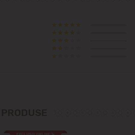
Telecentru
Suburbii
Băcioi
Bubuieci
Budești
Ciorescu
Codru
E PRODUSE
Colonița
EXCLUSIV ONLINE