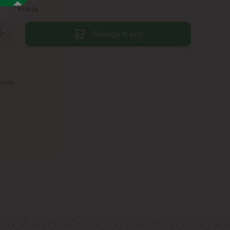
9
/ Sticla
Adaugă în coș
orite