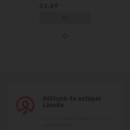
42.49
Alătură-te echipei
Linella
Lа Linellа, oаmenii sunt mereu în
centrul аtenției!