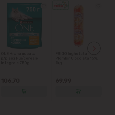
ONE Hrana uscata
FRIGO Inghetata
LA
p/pisici Pui/cereale
Plombir Ciocolata 15%,
gl
integrale 750g
1kg
106.70
69.99
6