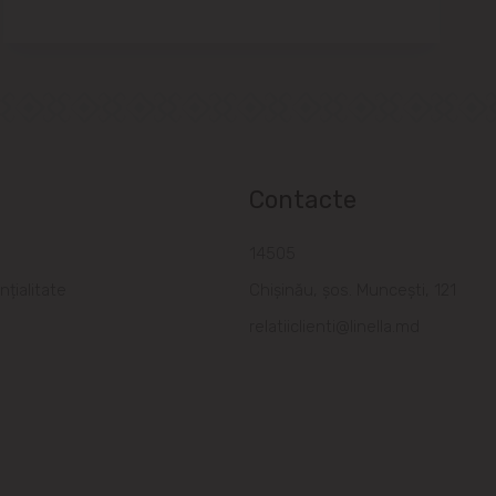
Contacte
a
14505
nțialitate
Chișinău, șos. Muncești, 121
relatiiclienti@linella.md