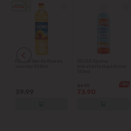
ra
FLORIS Ulei de floarea
DELICE Spuma
soarelui 955ml
hidratanta dupa bronz
150ml
-12%
84.90
39.99
73.90