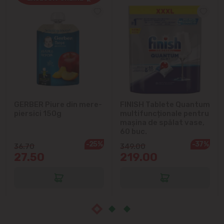
Cricova
Cruzești
Dînceni
Dumbrava
GERBER Piure din mere-
FINISH Tablete Quantum
Durlești
piersici 150g
multifuncționale pentru
mașina de spălat vase,
Ghidighici
60 buc.
-25%
-37%
36.70
349.00
27.50
219.00
Goianul Nou
Grătiești
Ialoveni