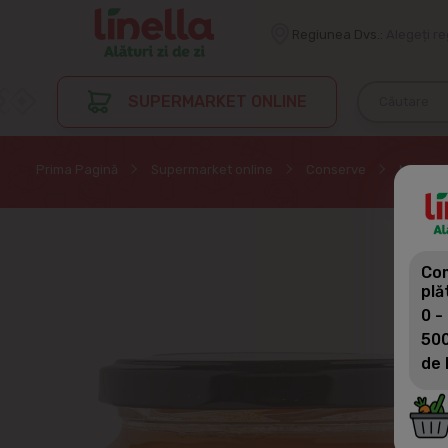
Regiunea Dvs.:
Alegeți r
SUPERMARKET ONLINE
Prima Pagină
Supermarket online
Conserve
Miere
Com
plă
0 -
500
de 