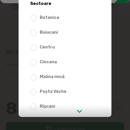
Sectoare
Botanica
Buiucani
Centru
SET DE JOACA-BARCA CU ACCESORII
Ciocana
Cod produs:
2001268
(0 Recenzii)
Malina mică
Poșta Veche
85
90
Rîșcani
str. Albișoara (adresele din imediata
apropiere)
Adaugă în coș