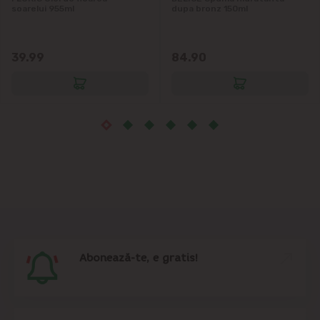
Măgdăcești
soarelui 955ml
dupa bronz 150ml
Sîngera
39.99
84.90
Sociteni
Stăuceni
Tohatin
Trușeni
Vadul lui Vodă
Abonează-te, e gratis!
Vatra