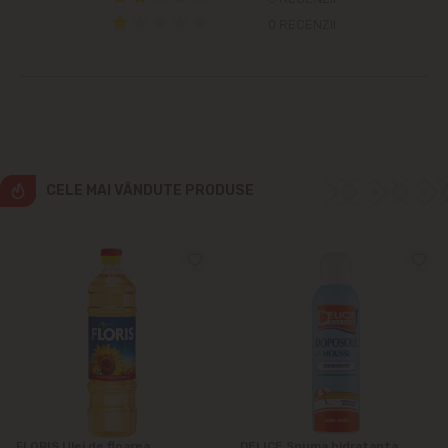
0 RECENZII
Cruzești
Dînceni
Dumbrava
CELE MAI VÂNDUTE PRODUSE
Durlești
Ghidighici
Goianul Nou
Grătiești
Ialoveni
FLORIS Ulei de floarea
DELICE Spuma hidratanta