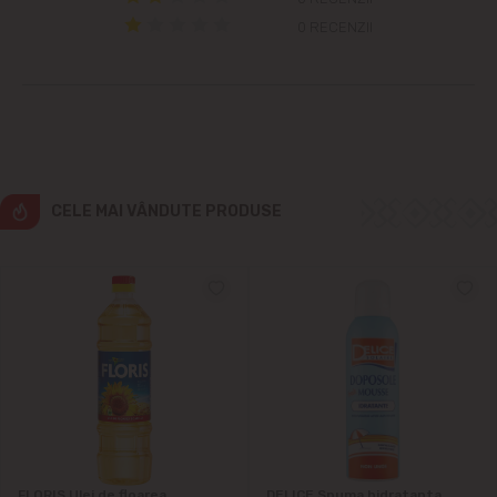
0 RECENZII
Cricova
Cruzești
Dînceni
CELE MAI VÂNDUTE PRODUSE
Dumbrava
Durlești
Ghidighici
Goianul Nou
Grătiești
FLORIS Ulei de floarea
DELICE Spuma hidratanta