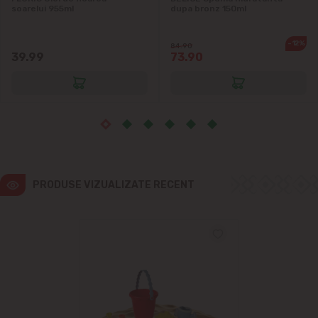
Ialoveni
soarelui 955ml
dupa bronz 150ml
Măgdăcești
-12%
84.90
39.99
73.90
Sîngera
Sociteni
Stăuceni
PRODUSE VIZUALIZATE RECENT
Tohatin
Trușeni
Vadul lui Vodă
Vatra