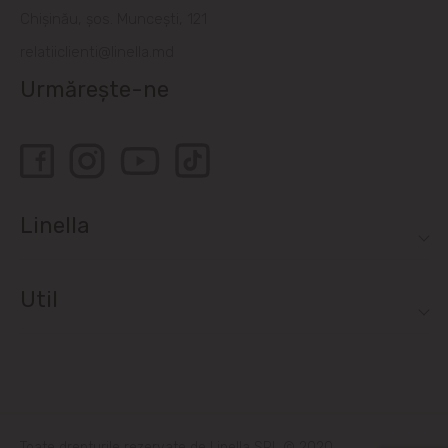
Chișinău, șos. Muncești, 121
relatiiclienti@linella.md
Urmărește-ne
Linella
Util
Toate drepturile rezervate de Linella SRL © 2020