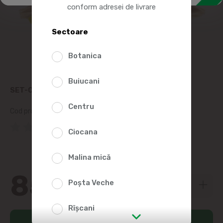
conform adresei de livrare
Sectoare
Botanica
Buiucani
SET-CALDARUSA CU ACCESORII
Centru
Cod produs:
2001269
(0 Recenzii)
Ciocana
Malina mică
85
90
Poșta Veche
Rîșcani
Adaugă în coș