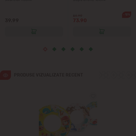
Ialoveni
-12%
84.90
Măgdăcești
39.99
73.90
Sîngera
Sociteni
Stăuceni
PRODUSE VIZUALIZATE RECENT
Tohatin
Trușeni
Vadul lui Vodă
Vatra