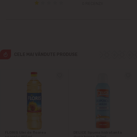
0 RECENZII
Cricova
Cruzești
Dînceni
CELE MAI VÂNDUTE PRODUSE
Dumbrava
Durlești
Ghidighici
Goianul Nou
Grătiești
FLORIS Ulei de floarea
DELICE Spuma hidratanta
soarelui 955ml
dupa bronz 150ml