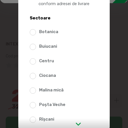
conform adresei de livrare
Sectoare
Botanica
INTEX CERC GONFLABIL D61CM 6-10ANI IN ASORT
Buiucani
Cod produs:
234950
Centru
(0 Recenzii)
Ciocana
10%
29
Malina mică
59
Poșta Veche
32
90
Rîșcani
Adaugă în coș