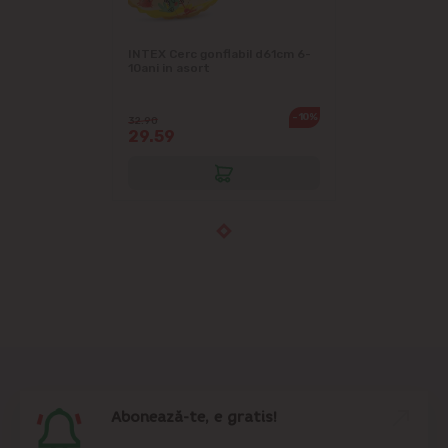
INTEX Cerc gonflabil d61cm 6-
10ani in asort
-10%
32.90
29.59
Abonează-te, e gratis!