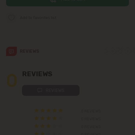
Telecentru
Add to favorites list
Suburbs
Băcioi
REVIEWS
Bubuieci
0
REVIEWS
Budești
REVIEWS
Ciorescu
0 REVIEWS
Codru
0 REVIEWS
0 REVIEWS
Colonița
0 REVIEWS