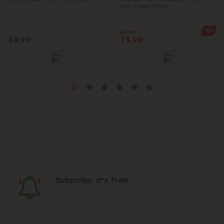
Sun Foam 150ml
Măgdăcești
-12%
84.90
39.99
73.90
Sîngera
Stăuceni
Tohatin
Trușeni
Vadul lui Vodă
Vatra
Subscribe, it's free!