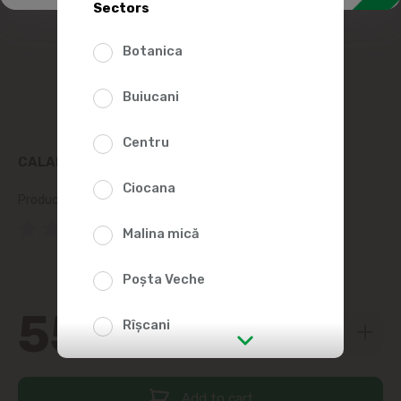
Sectors
Botanica
Buiucani
Centru
CALARASI BRANDY 200ML
Ciocana
Product SKU:
3206
(0 Reviews)
Malina mică
Poșta Veche
55
99
Rîșcani
str. Albișoara (addresses in the
immediate vicinity)
Add to cart