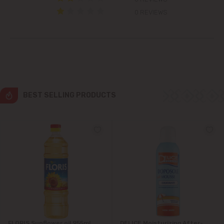
Cricova
0 REVIEWS
Cruzești
Dănceni
Dumbrava
BEST SELLING PRODUCTS
Durlești
Ghidighici
Goianul Nou
Grătiești
Ialoveni
FLORIS Sunflower oil 955ml
DELICE Moisturizing After-