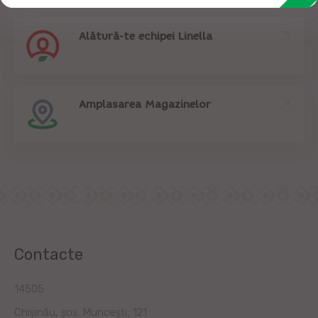
Alătură-te echipei Linella
Amplasarea Magazinelor
Contacte
14505
Chișinău, șos. Muncești, 121