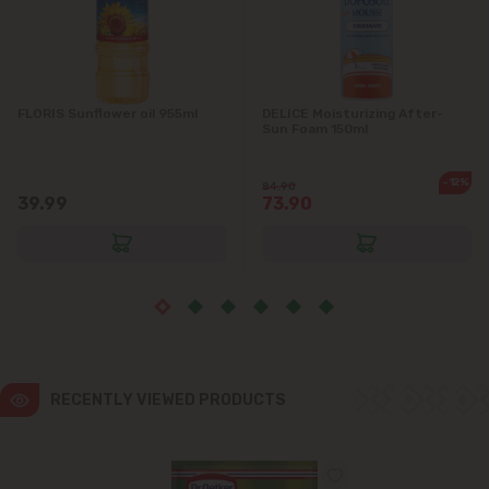
Ialoveni
Măgdăcești
FLORIS Sunflower oil 955ml
DELICE Moisturizing After-
Sun Foam 150ml
Sîngera
-12%
84.90
39.99
73.90
Stăuceni
Tohatin
Trușeni
Vadul lui Vodă
RECENTLY VIEWED PRODUCTS
Vatra