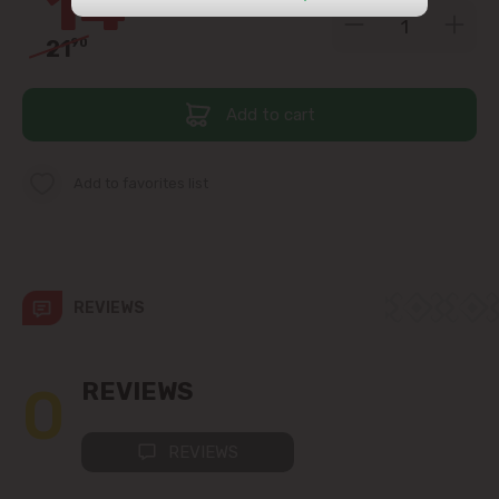
14
str. Albișoara (addresses in the
21
90
immediate vicinity)
Telecentru
Add to cart
Suburbs
Add to favorites list
Băcioi
REVIEWS
Bubuieci
Budești
0
REVIEWS
Ciorescu
REVIEWS
Codru