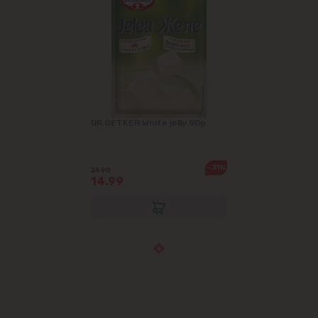
DR.OETKER White jelly 90g
-31%
21.90
14.99