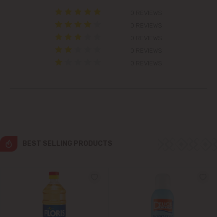
0 REVIEWS
Colonița
0 REVIEWS
0 REVIEWS
Cricova
0 REVIEWS
0 REVIEWS
Cruzești
Dănceni
Dumbrava
Durlești
BEST SELLING PRODUCTS
Ghidighici
Goianul Nou
Grătiești