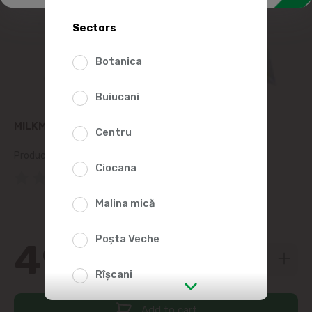
Sectors
Botanica
Buiucani
MILKMARK COTTAGE CHEESE 9%, 500G
Centru
Product SKU:
213610
Ciocana
(0 Reviews)
Malina mică
Poșta Veche
49
99
Rîșcani
Add to cart
str. Albișoara (addresses in the