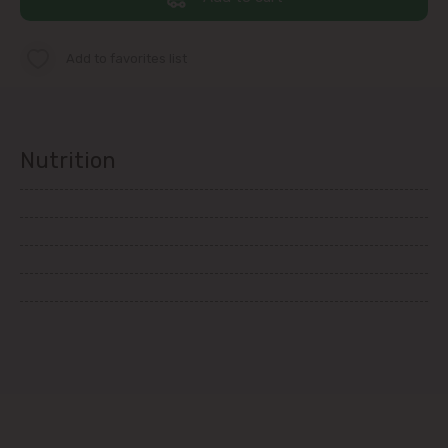
immediate vicinity)
Add to favorites list
Telecentru
Suburbs
Nutrition
Băcioi
Bubuieci
Budești
Ciorescu
Codru