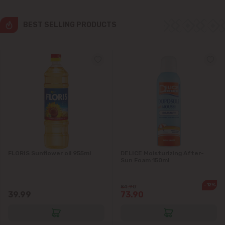
Ialoveni
BEST SELLING PRODUCTS
Măgdăcești
Sîngera
Stăuceni
Tohatin
Trușeni
FLORIS Sunflower oil 955ml
DELICE Moisturizing After-
Sun Foam 150ml
Vadul lui Vodă
-12%
Vatra
84.90
39.99
73.90